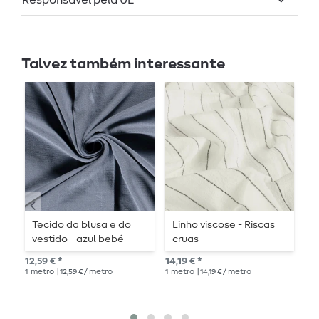
Responsável pela UE
Talvez também interessante
Tecido da blusa e do
Linho viscose - Riscas
V
vestido - azul bebé
cruas
E
12,59 € *
14,19 € *
10,
1
metro
| 12,59 € / metro
1
metro
| 14,19 € / metro
1
me