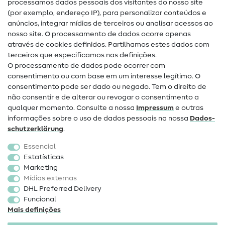
processamos dados pessoais dos visitantes do nosso site
(por exemplo, endereço IP), para personalizar conteúdos e
Guias de costura
anúncios, integrar mídias de terceiros ou analisar acessos ao
nosso site. O processamento de dados ocorre apenas
Ajuda e contacto
através de cookies definidos. Partilhamos estes dados com
terceiros que especificamos nas definições.
Contacto
O processamento de dados pode ocorrer com
Mudança de proprietário
consentimento ou com base em um interesse legítimo. O
consentimento pode ser dado ou negado. Tem o direito de
Perguntas frequentes (FAQ)
não consentir e de alterar ou revogar o consentimento a
qualquer momento. Consulte a nossa
Impressum
e outras
Direito de cancelamento
informações sobre o uso de dados pessoais na nossa
Dados­
Popular
schutz­erklärung
.
Essencial
Tecidos
Estatísticas
Marketing
Acessórios de costura
Mídias externas
Promoção
DHL Preferred Delivery
Funcional
Mais definições