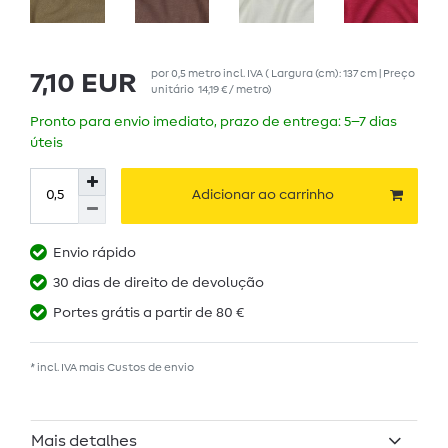
por
0,5
metro
incl. IVA
( Largura (cm): 137 cm | Preço
7,10 EUR
unitário
14,19 € / metro
)
Pronto para envio imediato, prazo de entrega: 5–7 dias
úteis
Adicionar ao carrinho
Envio rápido
30 dias de direito de devolução
Portes grátis a partir de 80 €
* incl. IVA mais
Custos de envio
Mais detalhes