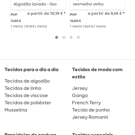
Algodão lavado - liso
vermelho vinho
-
taupe
a partir de 10,19 € *
a partir de 9,34 € *
a p
PVP
PVP
1
me
11,99 €
10,99 €
1
metro
| 10,19 € / metro
1
metro
| 9,34 € / metro
Tecidos para o dia a dia
Tecidos de moda com
estilo
Tecidos de algodão
Tecidos de linho
Jersey
Tecidos de viscose
Ganga
Tecidos de poliéster
French Terry
Musselina
Tecido de punho
Jersey Romanit