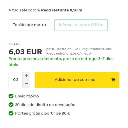
A tua seleção:
% Peça restante 0,50 m
Tecido por metro
% Peça restante 0,50 m
7,10 EUR
por
0,5
metro
incl. IVA
( Largura (cm): 137 cm |
6,03 EUR
Preço unitário
12,06 € / metro
)
Pronto para envio imediato, prazo de entrega: 5–7 dias
úteis
Adicionar ao carrinho
Envio rápido
30 dias de direito de devolução
Portes grátis a partir de 80 €