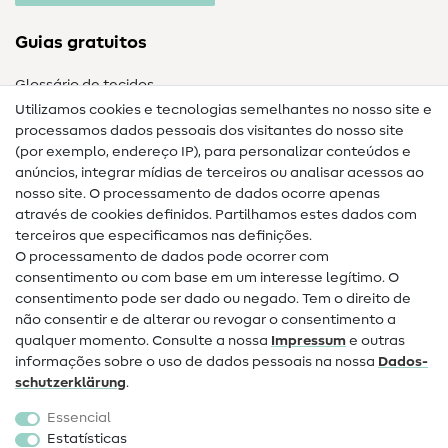
Guias gratuitos
Glossário de tecidos
Utilizamos cookies e tecnologias semelhantes no nosso site e
Glossário de costura
processamos dados pessoais dos visitantes do nosso site
(por exemplo, endereço IP), para personalizar conteúdos e
Guias de costura
anúncios, integrar mídias de terceiros ou analisar acessos ao
nosso site. O processamento de dados ocorre apenas
Ajuda e contacto
através de cookies definidos. Partilhamos estes dados com
terceiros que especificamos nas definições.
Contacto
O processamento de dados pode ocorrer com
Mudança de proprietário
consentimento ou com base em um interesse legítimo. O
consentimento pode ser dado ou negado. Tem o direito de
Perguntas frequentes (FAQ)
não consentir e de alterar ou revogar o consentimento a
qualquer momento. Consulte a nossa
Impressum
e outras
Direito de cancelamento
informações sobre o uso de dados pessoais na nossa
Dados­
Popular
schutz­erklärung
.
Essencial
Tecidos
Estatísticas