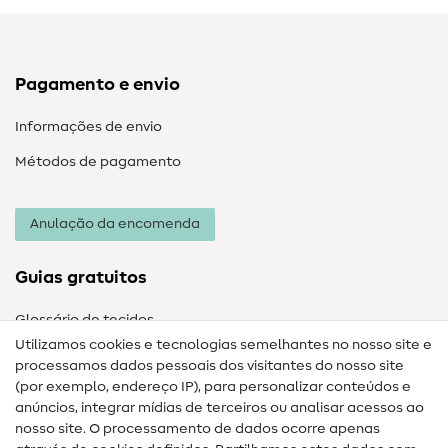
Pagamento e envio
Informações de envio
Métodos de pagamento
Anulação da encomenda
Guias gratuitos
Glossário de tecidos
Utilizamos cookies e tecnologias semelhantes no nosso site e
Glossário de costura
processamos dados pessoais dos visitantes do nosso site
(por exemplo, endereço IP), para personalizar conteúdos e
Guias de costura
anúncios, integrar mídias de terceiros ou analisar acessos ao
Ajuda e contacto
nosso site. O processamento de dados ocorre apenas