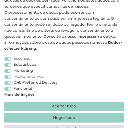
através de cookies definidos. Partilhamos estes dados com
terceiros que especificamos nas definições.
Contacto
O processamento de dados pode ocorrer com
Mudança de proprietário
consentimento ou com base em um interesse legítimo. O
consentimento pode ser dado ou negado. Tem o direito de
Perguntas frequentes (FAQ)
não consentir e de alterar ou revogar o consentimento a
qualquer momento. Consulte a nossa
Impressum
e outras
Direito de cancelamento
informações sobre o uso de dados pessoais na nossa
Dados­
Popular
schutz­erklärung
.
Essencial
Tecidos
Estatísticas
Marketing
Acessórios de costura
Mídias externas
Promoção
DHL Preferred Delivery
Funcional
Mais definições
Aceitar tudo
Negar tudo
Informações legais
Proteção de dados
Termos e
condições
Direito de rescisão