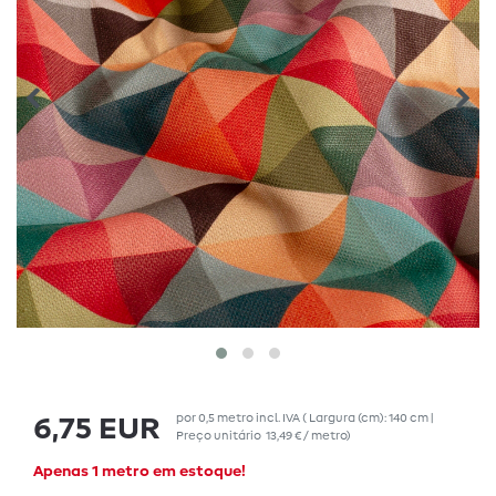
por
0,5
metro
incl. IVA
( Largura (cm): 140 cm |
6,75 EUR
Preço unitário
13,49 € / metro
)
Apenas 1 metro em estoque!