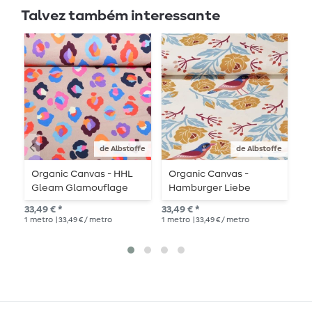
Talvez também interessante
de Albstoffe
de Albstoffe
Organic Canvas - HHL
Organic Canvas -
O
Gleam Glamouflage
Hamburger Liebe
H
Areia
Digital Print Glossy
D
33,49 € *
33,49 € *
33,
Rose Vanilla
W
1
metro
| 33,49 € / metro
1
metro
| 33,49 € / metro
1
me