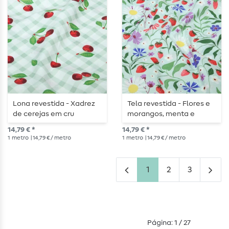
Lona revestida - Xadrez
Tela revestida - Flores e
de cerejas em cru
morangos, menta e
multicolorido
14,79 € *
14,79 € *
1
metro
| 14,79 € / metro
1
metro
| 14,79 € / metro
1
2
3
Página: 1 / 27