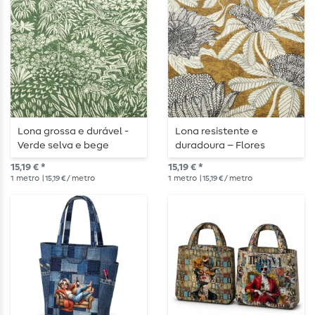
Lona grossa e durável -
Lona resistente e
Verde selva e bege
duradoura – Flores
grandes em ocre
15,19 € *
15,19 € *
1
metro
| 15,19 € / metro
1
metro
| 15,19 € / metro