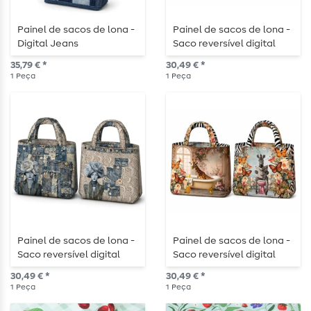
Painel de sacos de lona -
Painel de sacos de lona -
Digital Jeans
Saco reversível digital
com números
35,79 € *
30,49 € *
multicoloridos
1
Peça
1
Peça
Painel de sacos de lona -
Painel de sacos de lona -
Saco reversível digital
Saco reversível digital
Lace Jeans Multicolor
para casa de banho
30,49 € *
30,49 € *
multicolorido
1
Peça
1
Peça