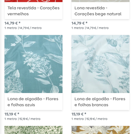
Tela revestida - Corações
Lona revestida -
vermelhos
Corações bege natural
14,79 € *
14,79 € *
1
metro
| 14,79 € / metro
1
metro
| 14,79 € / metro
Lona de algodão - Flores
Lona de algodão - Flores
e folhas azuis
e folhas brancas
15,19 € *
15,19 € *
1
metro
| 15,19 € / metro
1
metro
| 15,19 € / metro