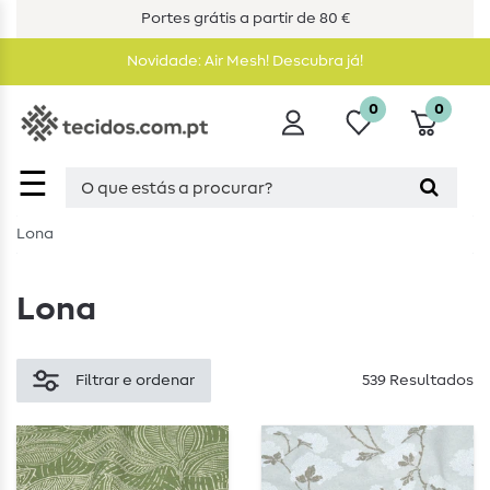
Portes grátis a partir de 80 €
Novidade: Air Mesh! Descubra já!
0
0
☰
Lona
Lona
Filtrar e ordenar
539 Resultados