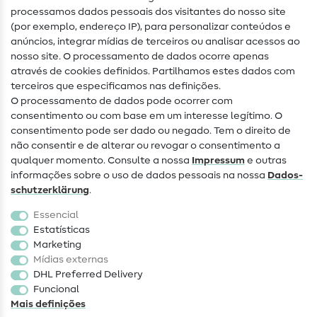
Glossário de costura
processamos dados pessoais dos visitantes do nosso site
(por exemplo, endereço IP), para personalizar conteúdos e
Guias de costura
anúncios, integrar mídias de terceiros ou analisar acessos ao
nosso site. O processamento de dados ocorre apenas
Ajuda e contacto
através de cookies definidos. Partilhamos estes dados com
terceiros que especificamos nas definições.
Contacto
O processamento de dados pode ocorrer com
Mudança de proprietário
consentimento ou com base em um interesse legítimo. O
consentimento pode ser dado ou negado. Tem o direito de
Perguntas frequentes (FAQ)
não consentir e de alterar ou revogar o consentimento a
qualquer momento. Consulte a nossa
Impressum
e outras
Direito de cancelamento
informações sobre o uso de dados pessoais na nossa
Dados­
Popular
schutz­erklärung
.
Essencial
Tecidos
Estatísticas
Marketing
Acessórios de costura
Mídias externas
Promoção
DHL Preferred Delivery
Funcional
Mais definições