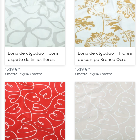
Lona de algodão – com
Lona de algodão – Flores
aspeto de linho, flores
do campo Branco Ocre
grandes, branco e
15,19 € *
15,19 € *
cinzento
1
metro
| 15,19 € / metro
1
metro
| 15,19 € / metro