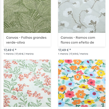
Canvas - Folhas grandes
Canvas - Ramos com
verde-oliva
flores com efeito de
linho, cor areia
17,49 € *
17,49 € *
1
metro
| 17,49 € / metro
1
metro
| 17,49 € / metro