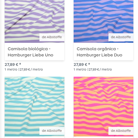
de Albstoffe
de Albstoffe
Camisola biológica -
Camisola orgânica -
Hamburger Liebe Uno
Hamburger Liebe Duo
Riscas de verão Ecru
Summer Stripes Blue
27,89 € *
27,89 € *
Roxo
Purple
1
metro
| 27,89 € / metro
1
metro
| 27,89 € / metro
de Albstoffe
de Albstoffe