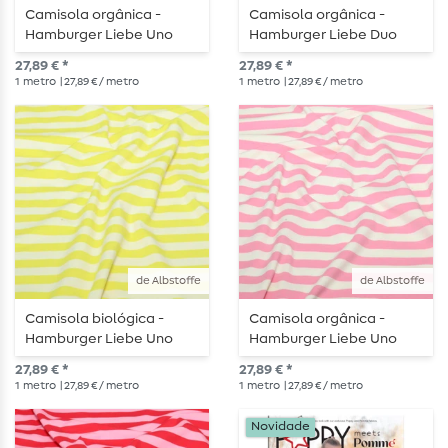
Camisola orgânica -
Camisola orgânica -
Hamburger Liebe Uno
Hamburger Liebe Duo
Riscas de verão Ecru
Summer Stripes Laranja
27,89 € *
27,89 € *
Turquesa
Rosa
1
metro
| 27,89 € / metro
1
metro
| 27,89 € / metro
de Albstoffe
de Albstoffe
Camisola biológica -
Camisola orgânica -
Hamburger Liebe Uno
Hamburger Liebe Uno
Riscas de verão Ecru
Riscas de verão Cor-de-
27,89 € *
27,89 € *
Amarelo
Rosa
1
metro
| 27,89 € / metro
1
metro
| 27,89 € / metro
Novidade