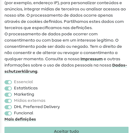
(por exemplo, endereço IP), para personalizar conteúdos e
Guias de costura
anúncios, integrar mídias de terceiros ou analisar acessos ao
nosso site. O processamento de dados ocorre apenas
Ajuda e contacto
através de cookies definidos. Partilhamos estes dados com
terceiros que especificamos nas definições.
Contacto
O processamento de dados pode ocorrer com
Mudança de proprietário
consentimento ou com base em um interesse legítimo. O
consentimento pode ser dado ou negado. Tem o direito de
Perguntas frequentes (FAQ)
não consentir e de alterar ou revogar o consentimento a
qualquer momento. Consulte a nossa
Impressum
e outras
Direito de cancelamento
informações sobre o uso de dados pessoais na nossa
Dados­
Popular
schutz­erklärung
.
Essencial
Tecidos
Estatísticas
Marketing
Acessórios de costura
Mídias externas
Promoção
DHL Preferred Delivery
Funcional
Mais definições
Aceitar tudo