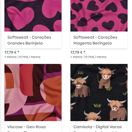
Softsweat - Corações
Softsweat - Corações
Grandes Berinjela
Magenta Beringela
Magenta Felpudo
Felpudo
17,79 € *
17,79 € *
1
metro
| 17,79 € / metro
1
metro
| 17,79 € / metro
Viscose - Geo Rosa
Camisola - Digital Vacas