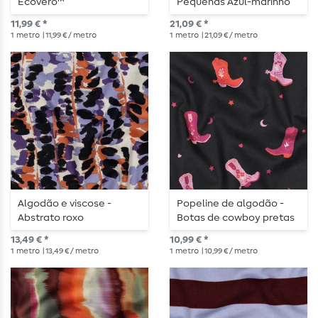
Ecovero™
Pequenas Azul-marinho
Felpuda
11,99 € *
21,09 € *
1
metro
| 11,99 € / metro
1
metro
| 21,09 € / metro
Algodão e viscose -
Popeline de algodão -
Abstrato roxo
Botas de cowboy pretas
13,49 € *
10,99 € *
1
metro
| 13,49 € / metro
1
metro
| 10,99 € / metro