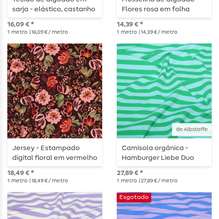
sarja - elástico, castanho
Flores rosa em folha
metálica
16,09 € *
14,39 € *
1
metro
| 16,09 € / metro
1
metro
| 14,39 € / metro
de Albstoffe
Jersey - Estampado
Camisola orgânica -
digital floral em vermelho
Hamburger Liebe Duo
bordô
Summer Stripes Turquesa
18,49 € *
27,89 € *
Verde
1
metro
| 18,49 € / metro
1
metro
| 27,89 € / metro
Esgotado