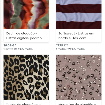
Cetim de algodão -
Softsweat - Listras em
Listras digitais, padrão
bordô e lilás, com
abstrato, cor bordô
acabamento felpudo
16,09 € *
17,79 € *
1
metro
| 16,09 € / metro
1
metro
| 17,79 € / metro
Tecido de algodão em
Musselina de algodão –