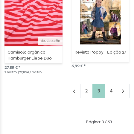
de Albstoffe
Camisola orgânica -
Revista Poppy - Edição 27
Hamburger Liebe Duo
Summer Stripes Rosa
6,99 € *
27,89 € *
Vermelho
1
metro
| 27,89 € / metro
2
3
4
Página: 3 / 63