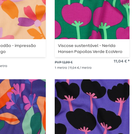
godão - impressão
Viscose sustentável - Nerida
ego
Hansen Papoilas Verde EcoVero
11,04 € *
PVP 12,99 €
 metro
1
metro
| 11,04 € / metro