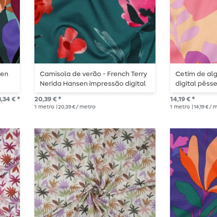
sen
Camisola de verão - French Terry
Cetim de al
Nerida Hansen impressão digital
digital pêss
verde petróleo
,34 € *
20,39 € *
14,19 € *
1
metro
| 20,39 € / metro
1
metro
| 14,19 € /