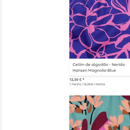
Cetim de algodão - Nerida
Hansen Magnolia Blue
13,39 € *
1
metro
| 13,39 € / metro