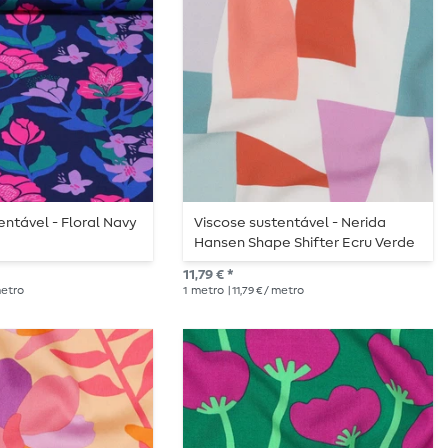
entável - Floral Navy
Viscose sustentável - Nerida
Hansen Shape Shifter Ecru Verde
EcoVero
11,79 € *
 metro
1
metro
| 11,79 € / metro