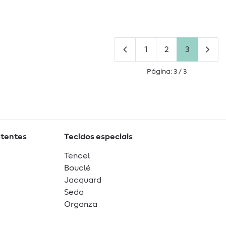
1
2
3
Página: 3 / 3
stentes
Tecidos especiais
Tencel
Bouclé
Jacquard
Seda
Organza