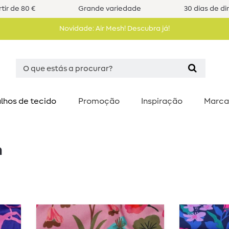
tir de 80 €
Grande variedade
30 dias de di
Novidade: Air Mesh! Descubra já!
lhos de tecido
Promoção
Inspiração
Marca
n