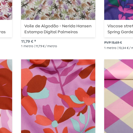
Voile de Algodão - Nerida Hansen
Viscose stre
ras
Estampa Digital Palmeiras
Spring Garden
Branco Lilás
11,79 € *
PVP 15,69 €
1
metro
| 11,79 € / metro
1
metro
| 13,34 € /