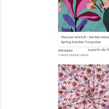
Viscose stretch - Nerida Han
Spring Garden Turquoise
a partir de 13
PVP 15,69 €
1
metro
| 13,34 € / metro