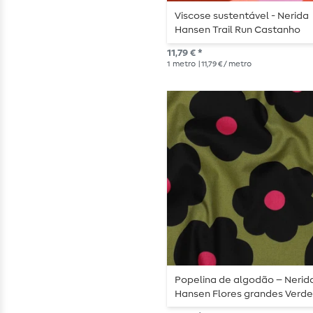
Viscose sustentável - Nerida
Hansen Trail Run Castanho
EcoVero
11,79 € *
1
metro
| 11,79 € / metro
Popelina de algodão – Nerid
Hansen Flores grandes Verd
musgo