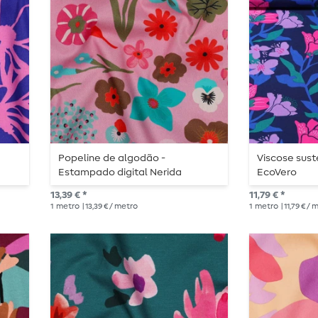
Popeline de algodão -
Viscose sust
Estampado digital Nerida
EcoVero
Hansen Rosa flor do prado
13,39 € *
11,79 € *
1
metro
| 13,39 € / metro
1
metro
| 11,79 € /