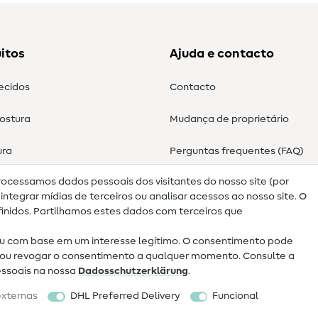
itos
Ajuda e contacto
tecidos
Contacto
costura
Mudança de proprietário
ura
Perguntas frequentes (FAQ)
rocessamos dados pessoais dos visitantes do nosso site (por
Direito de cancelamento
ntegrar mídias de terceiros ou analisar acessos ao nosso site. O
nidos. Partilhamos estes dados com terceiros que
 com base em um interesse legítimo. O consentimento pode
ar ou revogar o consentimento a qualquer momento. Consulte a
essoais na nossa
Dados­schutz­erklärung
.
externas
DHL Preferred Delivery
Funcional