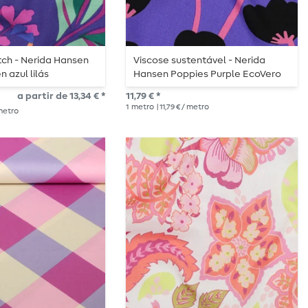
tch - Nerida Hansen
Viscose sustentável - Nerida
 azul lilás
Hansen Poppies Purple EcoVero
a partir de 13,34 € *
11,79 € *
1
metro
| 11,79 € / metro
 metro