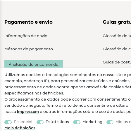
Pagamento e envio
Guias gratu
Informações de envio
Glossário de 
Métodos de pagamento
Glossário de 
Guias de cost
Anulação da encomenda
Utilizamos cookies e tecnologias semelhantes no nosso site e p
exemplo, endereço IP), para personalizar conteúdos e anúncios, i
processamento de dados ocorre apenas através de cookies defi
especificamos nas definições.
O processamento de dados pode ocorrer com consentimento ou
ser dado ou negado. Tem o direito de não consentir e de alter
nossa
Impressum
e outras informações sobre o uso de dados p
Informações legais
Proteção de dados
Termos e
Essencial
Estatísticas
Marketing
Mídias 
condições
Direito de rescisão
Mais definições