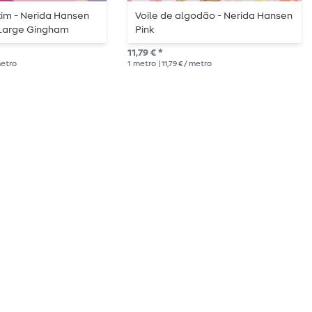
im - Nerida Hansen
Voile de algodão - Nerida Hansen
t Large Gingham
Pink
11,79 € *
 metro
1
metro
| 11,79 € / metro