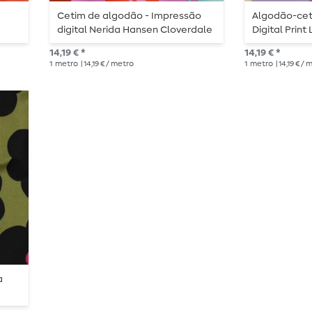
Cetim de algodão - Impressão
Algodão-cet
digital Nerida Hansen Cloverdale
Digital Prin
lavanda
Lavender
14,19 € *
14,19 € *
1
metro
| 14,19 € / metro
1
metro
| 14,19 € /
a
e