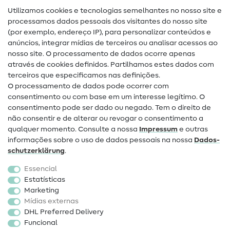
Utilizamos cookies e tecnologias semelhantes no nosso site e
Glossário de costura
processamos dados pessoais dos visitantes do nosso site
(por exemplo, endereço IP), para personalizar conteúdos e
Guias de costura
anúncios, integrar mídias de terceiros ou analisar acessos ao
nosso site. O processamento de dados ocorre apenas
Ajuda e contacto
através de cookies definidos. Partilhamos estes dados com
terceiros que especificamos nas definições.
Contacto
O processamento de dados pode ocorrer com
Mudança de proprietário
consentimento ou com base em um interesse legítimo. O
consentimento pode ser dado ou negado. Tem o direito de
Perguntas frequentes (FAQ)
não consentir e de alterar ou revogar o consentimento a
qualquer momento. Consulte a nossa
Impressum
e outras
Direito de cancelamento
informações sobre o uso de dados pessoais na nossa
Dados­
Popular
schutz­erklärung
.
Essencial
Tecidos
Estatísticas
Marketing
Acessórios de costura
Mídias externas
Promoção
DHL Preferred Delivery
Funcional