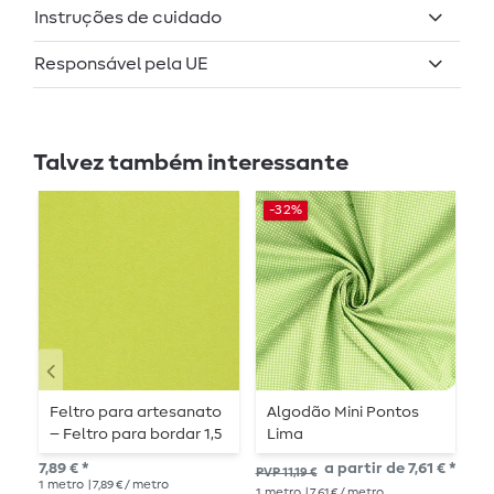
Instruções de cuidado
Responsável pela UE
Talvez também interessante
-32%
-
Feltro para artesanato
Algodão Mini Pontos
A
– Feltro para bordar 1,5
Lima
S
mm Uni Lima
7,89 € *
a partir de 7,61 € *
PVP 11,19 €
PVP
1
metro
| 7,89 € / metro
1
metro
| 7,61 € / metro
1
me