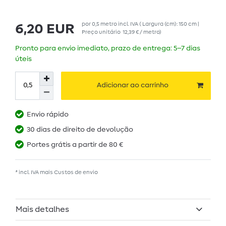
por
0,5
metro
incl. IVA
( Largura (cm): 150 cm |
6,20 EUR
Preço unitário
12,39 € / metro
)
Pronto para envio imediato, prazo de entrega: 5–7 dias
úteis
Adicionar ao carrinho
Envio rápido
30 dias de direito de devolução
Portes grátis a partir de 80 €
* incl. IVA mais
Custos de envio
Mais detalhes