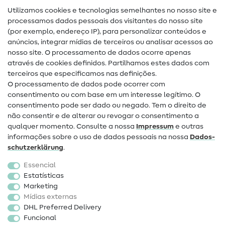
Utilizamos cookies e tecnologias semelhantes no nosso site e
Glossário de costura
processamos dados pessoais dos visitantes do nosso site
(por exemplo, endereço IP), para personalizar conteúdos e
Guias de costura
anúncios, integrar mídias de terceiros ou analisar acessos ao
nosso site. O processamento de dados ocorre apenas
Ajuda e contacto
através de cookies definidos. Partilhamos estes dados com
terceiros que especificamos nas definições.
Contacto
O processamento de dados pode ocorrer com
Mudança de proprietário
consentimento ou com base em um interesse legítimo. O
consentimento pode ser dado ou negado. Tem o direito de
Perguntas frequentes (FAQ)
não consentir e de alterar ou revogar o consentimento a
qualquer momento. Consulte a nossa
Impressum
e outras
Direito de cancelamento
informações sobre o uso de dados pessoais na nossa
Dados­
Popular
schutz­erklärung
.
Essencial
Tecidos
Estatísticas
Marketing
Acessórios de costura
Mídias externas
Promoção
DHL Preferred Delivery
Funcional