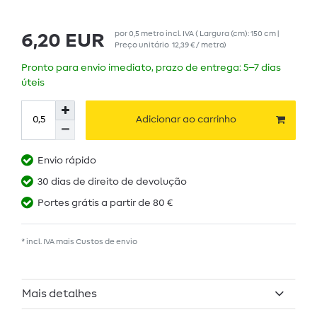
por
0,5
metro
incl. IVA
( Largura (cm): 150 cm |
6,20 EUR
Preço unitário
12,39 € / metro
)
Pronto para envio imediato, prazo de entrega: 5–7 dias
úteis
Adicionar ao carrinho
Envio rápido
30 dias de direito de devolução
Portes grátis a partir de 80 €
* incl. IVA mais
Custos de envio
Mais detalhes