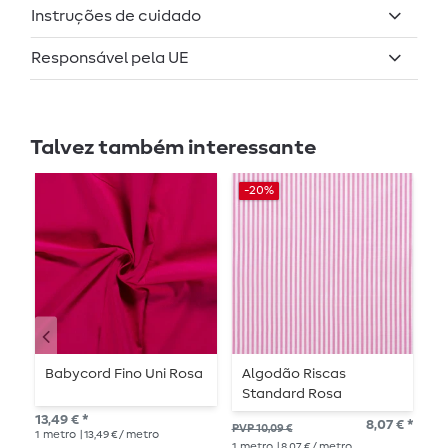
Instruções de cuidado
Responsável pela UE
Talvez também interessante
-20%
-
Babycord Fino Uni Rosa
Algodão Riscas
A
Standard Rosa
r
13,49 € *
8,07 € *
PVP 10,09 €
PVP
1
metro
| 13,49 € / metro
1
metro
| 8,07 € / metro
1
me