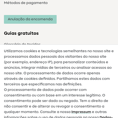
Métodos de pagamento
Anulação da encomenda
Guias gratuitos
Glossário de tecidos
Utilizamos cookies e tecnologias semelhantes no nosso site e
Glossário de costura
processamos dados pessoais dos visitantes do nosso site
(por exemplo, endereço IP), para personalizar conteúdos e
Guias de costura
anúncios, integrar mídias de terceiros ou analisar acessos ao
nosso site. O processamento de dados ocorre apenas
Ajuda e contacto
através de cookies definidos. Partilhamos estes dados com
terceiros que especificamos nas definições.
Contacto
O processamento de dados pode ocorrer com
Mudança de proprietário
consentimento ou com base em um interesse legítimo. O
consentimento pode ser dado ou negado. Tem o direito de
Perguntas frequentes (FAQ)
não consentir e de alterar ou revogar o consentimento a
qualquer momento. Consulte a nossa
Impressum
e outras
Direito de cancelamento
informações sobre o uso de dados pessoais na nossa
Dados­