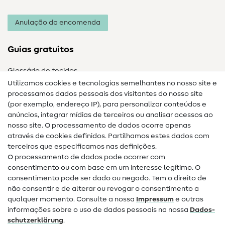
Anulação da encomenda
Guias gratuitos
Glossário de tecidos
Utilizamos cookies e tecnologias semelhantes no nosso site e
Glossário de costura
processamos dados pessoais dos visitantes do nosso site
(por exemplo, endereço IP), para personalizar conteúdos e
Guias de costura
anúncios, integrar mídias de terceiros ou analisar acessos ao
nosso site. O processamento de dados ocorre apenas
Ajuda e contacto
através de cookies definidos. Partilhamos estes dados com
terceiros que especificamos nas definições.
Contacto
O processamento de dados pode ocorrer com
Mudança de proprietário
consentimento ou com base em um interesse legítimo. O
consentimento pode ser dado ou negado. Tem o direito de
Perguntas frequentes (FAQ)
não consentir e de alterar ou revogar o consentimento a
qualquer momento. Consulte a nossa
Impressum
e outras
Direito de cancelamento
informações sobre o uso de dados pessoais na nossa
Dados­
Popular
schutz­erklärung
.