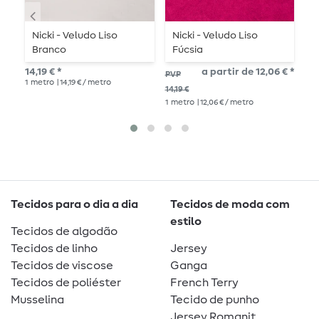
Nicki - Veludo Liso
Nicki - Veludo Liso
N
Branco
Fúcsia
R
14,19 € *
a partir de 12,06 € *
14,
PVP
1
metro
| 14,19 € / metro
1
me
14,19 €
1
metro
| 12,06 € / metro
Tecidos para o dia a dia
Tecidos de moda com
estilo
Tecidos de algodão
Tecidos de linho
Jersey
Tecidos de viscose
Ganga
Tecidos de poliéster
French Terry
Musselina
Tecido de punho
Jersey Romanit