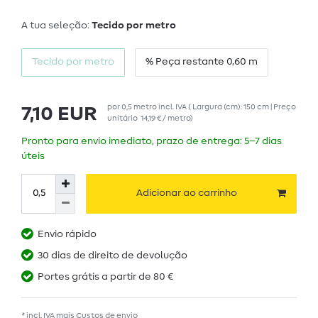
A tua seleção:
Tecido por metro
Tecido por metro
% Peça restante 0,60 m
por
0,5
metro
incl. IVA
( Largura (cm): 150 cm | Preço
7,10 EUR
unitário
14,19 € / metro
)
Pronto para envio imediato, prazo de entrega: 5–7 dias
úteis
Adicionar ao carrinho
Envio rápido
30 dias de direito de devolução
Portes grátis a partir de 80 €
* incl. IVA mais
Custos de envio