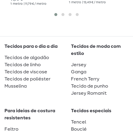
1
metro
| 13,49 € / metro
1
me
1
metro
| 11,79 € / metro
Tecidos para o dia a dia
Tecidos de moda com
estilo
Tecidos de algodão
Tecidos de linho
Jersey
Tecidos de viscose
Ganga
Tecidos de poliéster
French Terry
Musselina
Tecido de punho
Jersey Romanit
Para ideias de costura
Tecidos especiais
resistentes
Tencel
Feltro
Bouclé