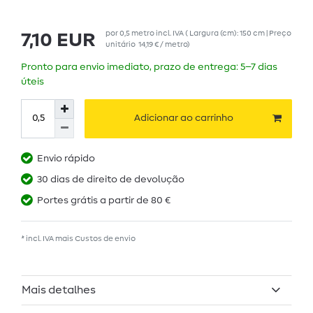
por
0,5
metro
incl. IVA
( Largura (cm): 150 cm | Preço
7,10 EUR
unitário
14,19 € / metro
)
Pronto para envio imediato, prazo de entrega: 5–7 dias
úteis
Adicionar ao carrinho
Envio rápido
30 dias de direito de devolução
Portes grátis a partir de 80 €
* incl. IVA mais
Custos de envio
Mais detalhes