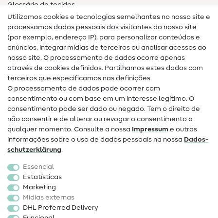
Glossário de tecidos
Utilizamos cookies e tecnologias semelhantes no nosso site e
Glossário de costura
processamos dados pessoais dos visitantes do nosso site
(por exemplo, endereço IP), para personalizar conteúdos e
Guias de costura
anúncios, integrar mídias de terceiros ou analisar acessos ao
nosso site. O processamento de dados ocorre apenas
Ajuda e contacto
através de cookies definidos. Partilhamos estes dados com
terceiros que especificamos nas definições.
Contacto
O processamento de dados pode ocorrer com
Mudança de proprietário
consentimento ou com base em um interesse legítimo. O
consentimento pode ser dado ou negado. Tem o direito de
Perguntas frequentes (FAQ)
não consentir e de alterar ou revogar o consentimento a
qualquer momento. Consulte a nossa
Impressum
e outras
Direito de cancelamento
informações sobre o uso de dados pessoais na nossa
Dados­
Popular
schutz­erklärung
.
Essencial
Tecidos
Estatísticas
Marketing
Acessórios de costura
Mídias externas
Promoção
DHL Preferred Delivery