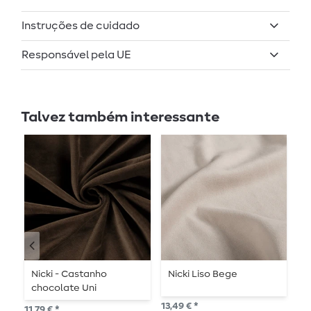
Instruções de cuidado
Responsável pela UE
Talvez também interessante
Nicki - Castanho
Nicki Liso Bege
N
chocolate Uni
13,49 € *
13,
11,79 € *