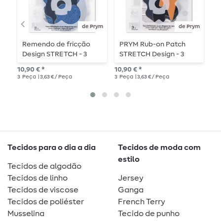
de Prym
de Prym
Remendo de fricção
PRYM Rub-on Patch
P
Design STRETCH - 3
STRETCH Design - 3
S
peças - Calças de
peças - nuvem/flash
p
10,90 € *
10,90 € *
10,
ganga
3
Peça
| 3,63 € / Peça
3
Peça
| 3,63 € / Peça
3
P
Tecidos para o dia a dia
Tecidos de moda com
estilo
Tecidos de algodão
Tecidos de linho
Jersey
Tecidos de viscose
Ganga
Tecidos de poliéster
French Terry
Musselina
Tecido de punho