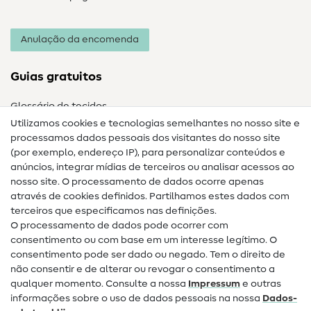
Anulação da encomenda
Guias gratuitos
Glossário de tecidos
Utilizamos cookies e tecnologias semelhantes no nosso site e
Glossário de costura
processamos dados pessoais dos visitantes do nosso site
(por exemplo, endereço IP), para personalizar conteúdos e
Guias de costura
anúncios, integrar mídias de terceiros ou analisar acessos ao
Ajuda e contacto
nosso site. O processamento de dados ocorre apenas
através de cookies definidos. Partilhamos estes dados com
terceiros que especificamos nas definições.
Contacto
O processamento de dados pode ocorrer com
Mudança de proprietário
consentimento ou com base em um interesse legítimo. O
consentimento pode ser dado ou negado. Tem o direito de
Perguntas frequentes (FAQ)
não consentir e de alterar ou revogar o consentimento a
qualquer momento. Consulte a nossa
Impressum
e outras
Direito de cancelamento
informações sobre o uso de dados pessoais na nossa
Dados­