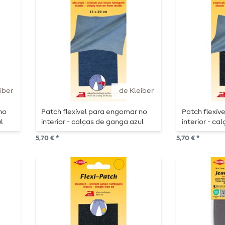
iber
de Kleiber
no
Patch flexível para engomar no
Patch flexív
l
interior - calças de ganga azul
interior - c
médio
escuras
5,70 € *
5,70 € *