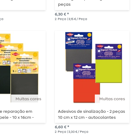
peças
6,30 € *
eça
2
Peça
| 3,15 € / Peça
Muitas cores
Muitas cores
e reparação em
Adesivos de sinalização - 2 peças
pele - 10 x 16cm -
10 cm x 12 cm - autocolantes
s
6,60 € *
2
Peça
| 3,30 € / Peça