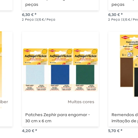
peças
peças
6,30 € *
6,30 € *
2
Peça
| 3,15 € / Peça
2
Peça
| 3,15 € / P
iber
Muitas cores
Patches Zephir para engomar -
Remendos d
30 cm x 6 cm
imitação de 
autocolante
4,20 € *
5,70 € *