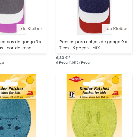
de Kleiber
de Kleiber
calças de ganga 9 x
Pensos para calças de ganga 9 x
as - cor-de-rosa
7 cm - 6 peças - MIX
6,30 € *
eça
6
Peça
| 1,05 € / Peça