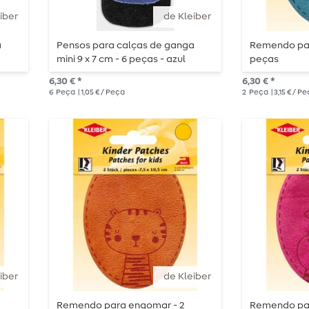
iber
de Kleiber
a
Pensos para calças de ganga
Remendo par
e
mini 9 x 7 cm - 6 peças - azul
peças
6,30 € *
6,30 € *
6
Peça
| 1,05 € / Peça
2
Peça
| 3,15 € / P
iber
de Kleiber
Remendo para engomar - 2
Remendo par