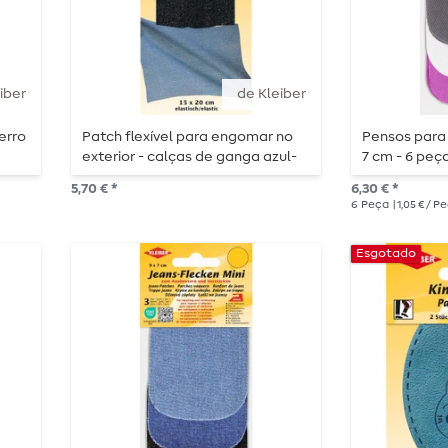
iber
de Kleiber
erro
Patch flexível para engomar no
Pensos para 
a
exterior - calças de ganga azul-
7 cm - 6 peç
escuro
5,70 € *
6,30 € *
6
Peça
| 1,05 € / P
Esgotado