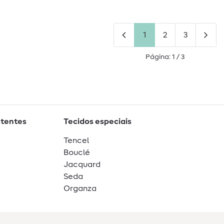
1
2
3
Página: 1 / 3
stentes
Tecidos especiais
Tencel
Bouclé
Jacquard
Seda
Organza