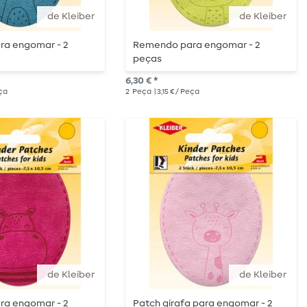
de Kleiber
de Kleiber
a engomar - 2
Remendo para engomar - 2
peças
6,30 € *
eça
2
Peça
| 3,15 € / Peça
de Kleiber
de Kleiber
a engomar - 2
Patch girafa para engomar - 2