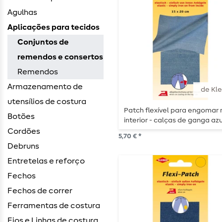
Agulhas
Aplicações para tecidos
Conjuntos de
remendos e consertos
Remendos
Armazenamento de
de Kle
utensílios de costura
Patch flexível para engomar 
Botões
interior - calças de ganga azu
claro
Cordões
5,70 € *
Debruns
Entretelas e reforço
Fechos
Fechos de correr
Ferramentas de costura
Fios e Linhas de costura