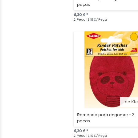
peças
6,30 € *
2
Peça
| 3,15 € / Peça
de Kle
Remendo para engomar - 2
peças
6,30 € *
2
Peça
| 3,15 € / Peça