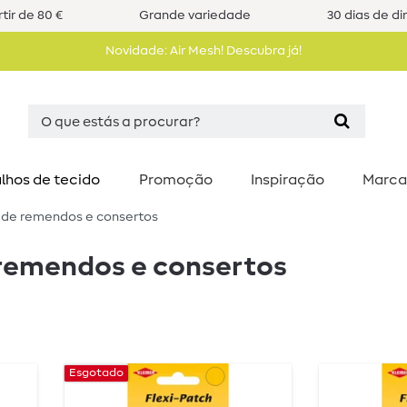
tir de 80 €
Grande variedade
30 dias de di
Novidade: Air Mesh! Descubra já!
lhos de tecido
Promoção
Inspiração
Marca
 de remendos e consertos
remendos e consertos
Esgotado