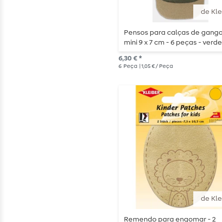
de Kle
Pensos para calças de gang
mini 9 x 7 cm - 6 peças - verd
6,30 € *
6
Peça
| 1,05 € / Peça
de Kle
Remendo para engomar - 2