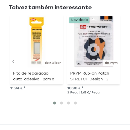
Talvez também interessante
Novidade
N
de Kleiber
de Prym
Fita de reparação
PRYM Rub-on Patch
P
auto-adesiva - 2cm x
STRETCH Design - 3
R
3m
peças - nuvem/flash
p
11,94 € *
10,90 € *
12,
3
Peça
| 3,63 € / Peça
3
P