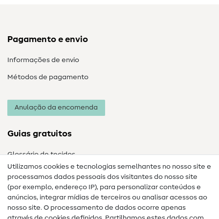
Pagamento e envio
Informações de envio
Métodos de pagamento
Anulação da encomenda
Guias gratuitos
Glossário de tecidos
Utilizamos cookies e tecnologias semelhantes no nosso site e
Glossário de costura
processamos dados pessoais dos visitantes do nosso site
(por exemplo, endereço IP), para personalizar conteúdos e
Guias de costura
anúncios, integrar mídias de terceiros ou analisar acessos ao
Ajuda e contacto
nosso site. O processamento de dados ocorre apenas
através de cookies definidos. Partilhamos estes dados com