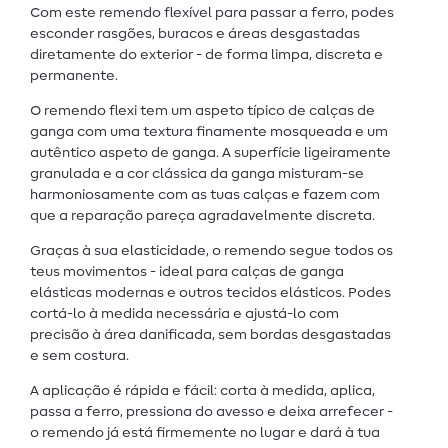
Com este remendo flexível para passar a ferro, podes
esconder rasgões, buracos e áreas desgastadas
diretamente do exterior - de forma limpa, discreta e
permanente.
O remendo flexi tem um aspeto típico de calças de
ganga com uma textura finamente mosqueada e um
autêntico aspeto de ganga. A superfície ligeiramente
granulada e a cor clássica da ganga misturam-se
harmoniosamente com as tuas calças e fazem com
que a reparação pareça agradavelmente discreta.
Graças à sua elasticidade, o remendo segue todos os
teus movimentos - ideal para calças de ganga
elásticas modernas e outros tecidos elásticos. Podes
cortá-lo à medida necessária e ajustá-lo com
precisão à área danificada, sem bordas desgastadas
e sem costura.
A aplicação é rápida e fácil: corta à medida, aplica,
passa a ferro, pressiona do avesso e deixa arrefecer -
o remendo já está firmemente no lugar e dará à tua