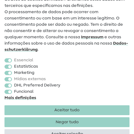
terceiros que especificamos nas definições.
Contacto
O processamento de dados pode ocorrer com
Mudança de proprietário
consentimento ou com base em um interesse legítimo. O
consentimento pode ser dado ou negado. Tem o direito de
Perguntas frequentes (FAQ)
não consentir e de alterar ou revogar o consentimento a
qualquer momento. Consulte a nossa
Impressum
e outras
Direito de cancelamento
informações sobre o uso de dados pessoais na nossa
Dados­
Popular
schutz­erklärung
.
Essencial
Tecidos
Estatísticas
Marketing
Acessórios de costura
Mídias externas
Promoção
DHL Preferred Delivery
Funcional
Mais definições
Aceitar tudo
Negar tudo
Informações legais
Proteção de dados
Termos e
condições
Direito de rescisão