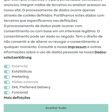
Guias de costura
anúncios, integrar mídias de terceiros ou analisar acessos ao
Ajuda e contacto
nosso site. O processamento de dados ocorre apenas
através de cookies definidos. Partilhamos estes dados com
terceiros que especificamos nas definições.
Contacto
O processamento de dados pode ocorrer com
Mudança de proprietário
consentimento ou com base em um interesse legítimo. O
consentimento pode ser dado ou negado. Tem o direito de
Perguntas frequentes (FAQ)
não consentir e de alterar ou revogar o consentimento a
qualquer momento. Consulte a nossa
Impressum
e outras
Direito de cancelamento
informações sobre o uso de dados pessoais na nossa
Dados­
Popular
schutz­erklärung
.
Essencial
Tecidos
Estatísticas
Marketing
Acessórios de costura
Mídias externas
Promoção
DHL Preferred Delivery
Funcional
Mais definições
Aceitar tudo