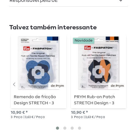
Responsável pela UE
Talvez também interessante
Novidade
de Prym
de Prym
Remendo de fricção
PRYM Rub-on Patch
P
Design STRETCH - 3
STRETCH Design - 3
S
peças - Calças de
peças - nuvem/flash
p
10,90 € *
10,90 € *
10,
ganga
3
Peça
| 3,63 € / Peça
3
Peça
| 3,63 € / Peça
3
P