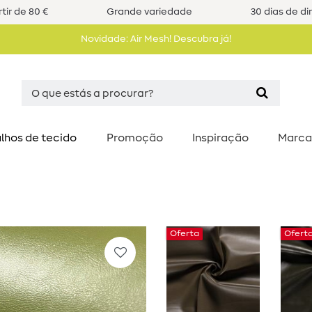
tir de 80 €
Grande variedade
30 dias de di
Novidade: Air Mesh! Descubra já!
lhos de tecido
Promoção
Inspiração
Marca
Oferta
Ofert