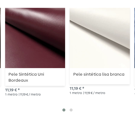
Pele Sintética Uni
Pele sintética lisa branca
Bordeaux
11,19 € *
11,19 € *
1
metro
| 11,19 € / metro
1
metro
| 11,19 € / metro