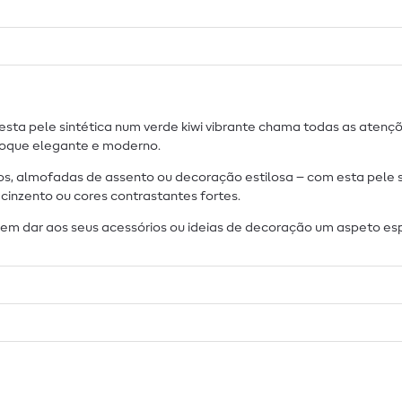
a pele sintética num verde kiwi vibrante chama todas as atenções
 toque elegante e moderno.
s, almofadas de assento ou decoração estilosa – com esta pele s
inzento ou cores contrastantes fortes.
em dar aos seus acessórios ou ideias de decoração um aspeto espe