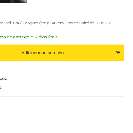
ro
incl. IVA
( Largura (cm): 140 cm | Preço unitário
11,19 € /
zo de entrega: 5–7 dias úteis
Adicionar ao carrinho
ução
€