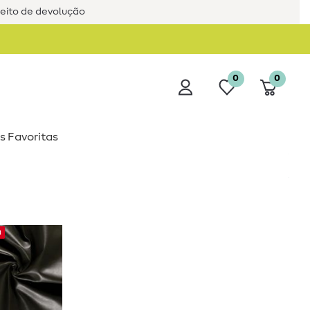
reito de devolução
0
0
s Favoritas
a