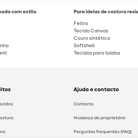
moda com estilo
Para ideias de costura resi
Feltro
Tecido Canvas
Couro sintético
unho
Softshell
nit
Tecidos para toldos
itos
Ajuda e contacto
tecidos
Contacto
costura
Mudança de proprietário
ura
Perguntas frequentes (FAQ)