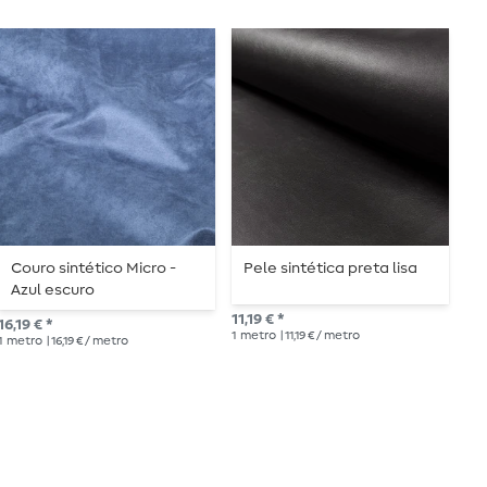
Couro sintético Micro -
Pele sintética preta lisa
C
Azul escuro
A
11,19 € *
16,19 € *
16,
1
metro
| 11,19 € / metro
1
metro
| 16,19 € / metro
1
me