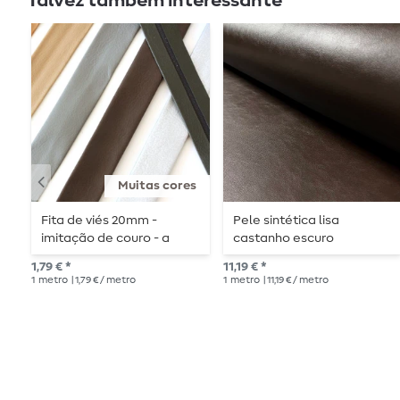
Talvez também interessante
Muitas cores
Fita de viés 20mm -
Pele sintética lisa
imitação de couro - a
castanho escuro
metro
1,79 € *
11,19 € *
1
metro
| 1,79 € / metro
1
metro
| 11,19 € / metro