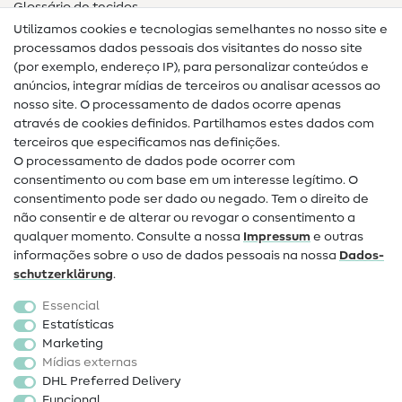
Glossário de tecidos
Utilizamos cookies e tecnologias semelhantes no nosso site e
Glossário de costura
processamos dados pessoais dos visitantes do nosso site
(por exemplo, endereço IP), para personalizar conteúdos e
Guias de costura
anúncios, integrar mídias de terceiros ou analisar acessos ao
nosso site. O processamento de dados ocorre apenas
Ajuda e contacto
através de cookies definidos. Partilhamos estes dados com
terceiros que especificamos nas definições.
Contacto
O processamento de dados pode ocorrer com
Mudança de proprietário
consentimento ou com base em um interesse legítimo. O
consentimento pode ser dado ou negado. Tem o direito de
Perguntas frequentes (FAQ)
não consentir e de alterar ou revogar o consentimento a
qualquer momento. Consulte a nossa
Impressum
e outras
Direito de cancelamento
informações sobre o uso de dados pessoais na nossa
Dados­
Popular
schutz­erklärung
.
Essencial
Tecidos
Estatísticas
Marketing
Acessórios de costura
Mídias externas
Promoção
DHL Preferred Delivery
Funcional