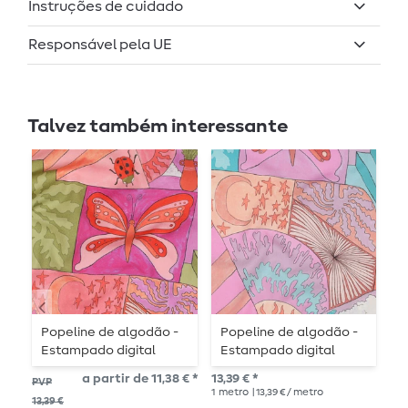
Instruções de cuidado
Responsável pela UE
Talvez também interessante
Popeline de algodão -
Popeline de algodão -
P
Estampado digital
Estampado digital
N
Nerida Hansen
Nerida Hansen
a partir de 11,38 € *
13,39 € *
11,
PVP
Creatures Pink
Creatures Mint
1
metro
| 13,39 € / metro
1
me
13,39 €