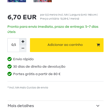
por
0,5
metro
incl. IVA
( Largura (cm): 148 cm |
6,70 EUR
Preço unitário
13,39 € / metro
)
Pronto para envio imediato, prazo de entrega: 5–7 dias
úteis
Adicionar ao carrinho
Envio rápido
30 dias de direito de devolução
Portes grátis a partir de 80 €
* incl. IVA mais
Custos de envio
Mais detalhes