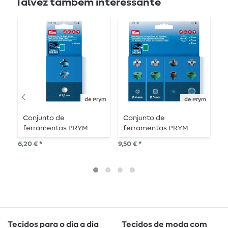
Talvez também interessante
de Prym
de Prym
Conjunto de
Conjunto de
C
ferramentas PRYM
ferramentas PRYM
f
para rebites - 9 mm
para ilhós de 4, 5 e 8
p
6,20 € *
9,50 € *
9,5
mm
p
a
Tecidos para o dia a dia
Tecidos de moda com