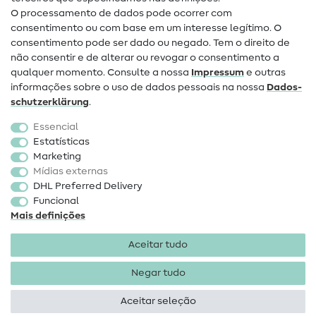
O processamento de dados pode ocorrer com
Mudança de proprietário
consentimento ou com base em um interesse legítimo. O
consentimento pode ser dado ou negado. Tem o direito de
Perguntas frequentes (FAQ)
não consentir e de alterar ou revogar o consentimento a
qualquer momento. Consulte a nossa
Impressum
e outras
Direito de cancelamento
informações sobre o uso de dados pessoais na nossa
Dados­
Popular
schutz­erklärung
.
Essencial
Tecidos
Estatísticas
Marketing
Acessórios de costura
Mídias externas
Promoção
DHL Preferred Delivery
Funcional
Mais definições
Aceitar tudo
Negar tudo
Informações legais
Proteção de dados
Termos e
condições
Direito de rescisão
Aceitar seleção
Direitos de autor 2026 SewIY GmbH