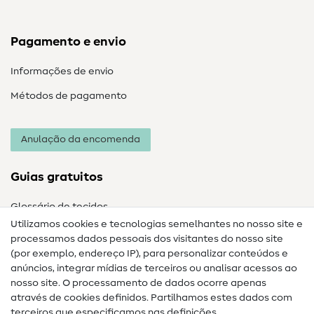
Pagamento e envio
Informações de envio
Métodos de pagamento
Anulação da encomenda
Guias gratuitos
Glossário de tecidos
Utilizamos cookies e tecnologias semelhantes no nosso site e
Glossário de costura
processamos dados pessoais dos visitantes do nosso site
(por exemplo, endereço IP), para personalizar conteúdos e
Guias de costura
anúncios, integrar mídias de terceiros ou analisar acessos ao
Ajuda e contacto
nosso site. O processamento de dados ocorre apenas
através de cookies definidos. Partilhamos estes dados com
terceiros que especificamos nas definições.
Contacto