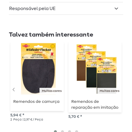
Responsável pela UE
Talvez também interessante
N
Muitas cores
Muitas cores
Remendos de camurça
Remendos de
P
reparação em imitação
S
de pele - 10 x 16cm -
p
5,94 € *
5,70 € *
10,
autocolantes
2
Peça
| 2,97 € / Peça
3
P