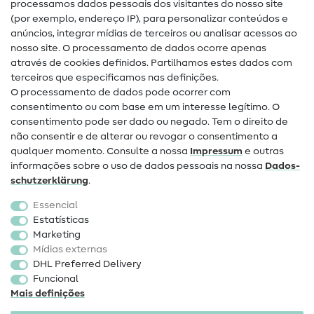
processamos dados pessoais dos visitantes do nosso site
(por exemplo, endereço IP), para personalizar conteúdos e
Guias de costura
anúncios, integrar mídias de terceiros ou analisar acessos ao
Ajuda e contacto
nosso site. O processamento de dados ocorre apenas
através de cookies definidos. Partilhamos estes dados com
terceiros que especificamos nas definições.
Contacto
O processamento de dados pode ocorrer com
Mudança de proprietário
consentimento ou com base em um interesse legítimo. O
consentimento pode ser dado ou negado. Tem o direito de
Perguntas frequentes (FAQ)
não consentir e de alterar ou revogar o consentimento a
qualquer momento. Consulte a nossa
Impressum
e outras
Direito de cancelamento
informações sobre o uso de dados pessoais na nossa
Dados­
Popular
schutz­erklärung
.
Essencial
Tecidos
Estatísticas
Marketing
Acessórios de costura
Mídias externas
Promoção
DHL Preferred Delivery
Funcional
Mais definições