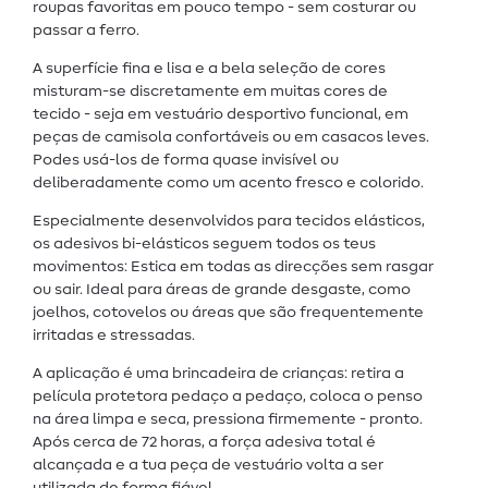
roupas favoritas em pouco tempo - sem costurar ou
passar a ferro.
A superfície fina e lisa e a bela seleção de cores
misturam-se discretamente em muitas cores de
tecido - seja em vestuário desportivo funcional, em
peças de camisola confortáveis ou em casacos leves.
Podes usá-los de forma quase invisível ou
deliberadamente como um acento fresco e colorido.
Especialmente desenvolvidos para tecidos elásticos,
os adesivos bi-elásticos seguem todos os teus
movimentos: Estica em todas as direcções sem rasgar
ou sair. Ideal para áreas de grande desgaste, como
joelhos, cotovelos ou áreas que são frequentemente
irritadas e stressadas.
A aplicação é uma brincadeira de crianças: retira a
película protetora pedaço a pedaço, coloca o penso
na área limpa e seca, pressiona firmemente - pronto.
Após cerca de 72 horas, a força adesiva total é
alcançada e a tua peça de vestuário volta a ser
utilizada de forma fiável.