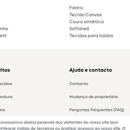
Feltro
Tecido Canvas
Couro sintético
unho
Softshell
nit
Tecidos para toldos
itos
Ajuda e contacto
tecidos
Contacto
costura
Mudança de proprietário
ura
Perguntas frequentes (FAQ)
rocessamos dados pessoais dos visitantes do nosso site (por
Direito de cancelamento
ntegrar mídias de terceiros ou analisar acessos ao nosso site. O