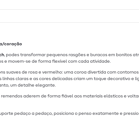
oa/coração
ch
, podes transformar pequenos rasgões e buracos em bonitos atra
os e movem-se de forma flexível com cada atividade.
ns suaves de rosa e vermelho: uma coroa divertida com contorno
nhas claras e as cores delicadas criam um toque decorativo e li
tanto, um detalhe elegante.
remendos aderem de forma fiável aos materiais elásticos e voltam
 suporte pedaço a pedaço, posiciona o penso exatamente e pression