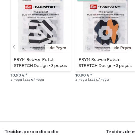
de Prym
de Prym
PRYM Rub-on Patch
PRYM Rub-on Patch
STRETCH Design - 3 peças
STRETCH Design - 3 peças
- Riscas
- nuvem/flash
10,90 € *
10,90 € *
3
Peça
| 3,63 € / Peça
3
Peça
| 3,63 € / Peça
Tecidos para o dia a dia
Tecidos de 