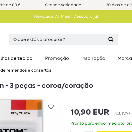
tir de 80 €
Grande variedade
30 dias de di
Novidade: Air Mesh! Descubra já!
lhos de tecido
Promoção
Inspiração
Marca
 de remendos e consertos
- 3 peças - coroa/coração
10,90 EUR
incl. IVA
(
Pronto para envio imediato, pra