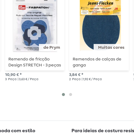
de Prym
Muitas cores
Remendo de fricção
Remendos de calças de
Design STRETCH - 3 peças
ganga
- Calças de ganga
10,90 € *
3,84 € *
3
Peça
| 3,63 € / Peça
2
Peça
| 1,92 € / Peça
moda com estilo
Para ideias de costura resi