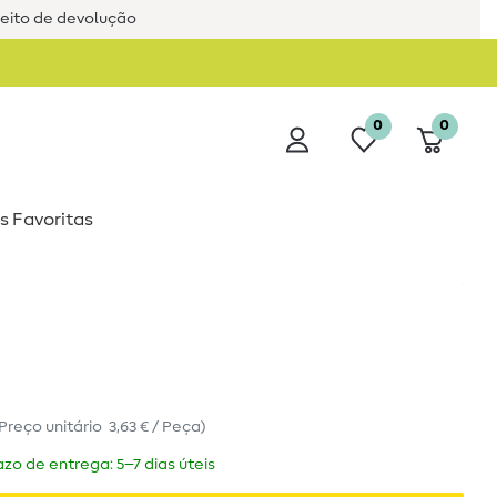
reito de devolução
0
0
s Favoritas
Preço unitário
3,63 € / Peça
)
zo de entrega: 5–7 dias úteis