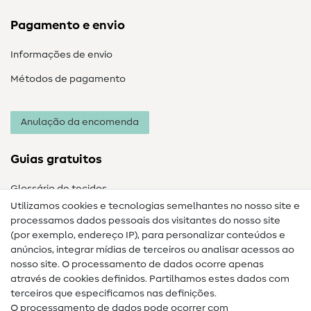
Pagamento e envio
Informações de envio
Métodos de pagamento
Anulação da encomenda
Guias gratuitos
Glossário de tecidos
Utilizamos cookies e tecnologias semelhantes no nosso site e
Glossário de costura
processamos dados pessoais dos visitantes do nosso site
(por exemplo, endereço IP), para personalizar conteúdos e
Guias de costura
anúncios, integrar mídias de terceiros ou analisar acessos ao
nosso site. O processamento de dados ocorre apenas
Ajuda e contacto
através de cookies definidos. Partilhamos estes dados com
terceiros que especificamos nas definições.
Contacto
O processamento de dados pode ocorrer com