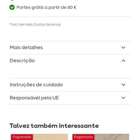
Portes grátis a partir de 80 €
* incl. IVA mais
Custos de envio
Mais detalhes
Descrição
Instruções de cuidado
Responsável pela UE
Talvez também interessante
Esgotado
Esgotado
E