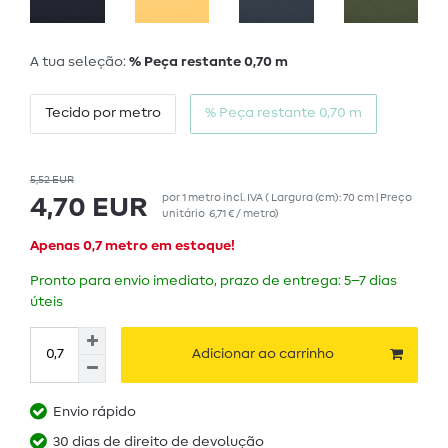
A tua seleção:
% Peça restante 0,70 m
Tecido por metro
% Peça restante 0,70 m
5,52 EUR
por
1
metro
incl. IVA
( Largura (cm): 70 cm | Preço
4,70 EUR
unitário
6,71 € / metro
)
Apenas 0,7 metro em estoque!
Pronto para envio imediato, prazo de entrega: 5–7 dias
úteis
Adicionar ao carrinho
Envio rápido
30 dias de direito de devolução