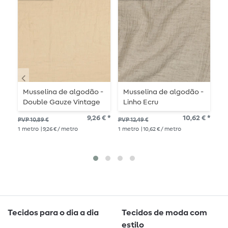
Musselina de algodão -
Musselina de algodão -
M
Double Gauze Vintage
Linho Ecru
g
Uni Beige
9,26 € *
10,62 € *
PVP 10,89 €
PVP 12,49 €
PVP
1
metro
| 9,26 € / metro
1
metro
| 10,62 € / metro
1
me
Tecidos para o dia a dia
Tecidos de moda com
estilo