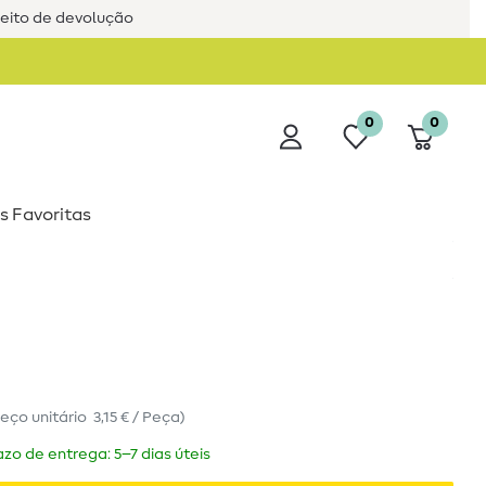
reito de devolução
0
0
s Favoritas
reço unitário
3,15 € / Peça
)
zo de entrega: 5–7 dias úteis