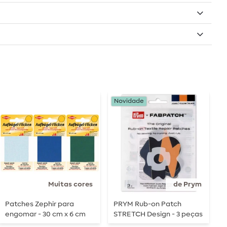
Novidade
N
Muitas cores
de Prym
Patches Zephir para
PRYM Rub-on Patch
P
engomar - 30 cm x 6 cm
STRETCH Design - 3 peças
R
- nuvem/flash
p