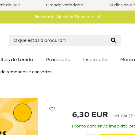
tir de 80 €
Grande variedade
30 dias de di
Novidade: Air Mesh! Descubra já!
lhos de tecido
Promoção
Inspiração
Marca
 de remendos e consertos
6,30 EUR
incl. IVA
(
P
Pronto para envio imediato, pra