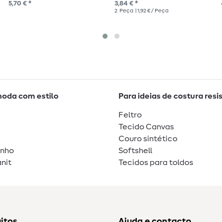
5,70 € *
3,84 € *
2
Peça
| 1,92 € / Peça
moda com estilo
Para ideias de costura resi
Feltro
Tecido Canvas
Couro sintético
unho
Softshell
nit
Tecidos para toldos
itos
Ajuda e contacto