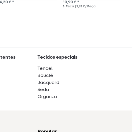
4,20 € *
10,90 € *
12,
3
Peça
| 3,63 € / Peça
3
P
stentes
Tecidos especiais
Tencel
Bouclé
Jacquard
Seda
Organza
Popular