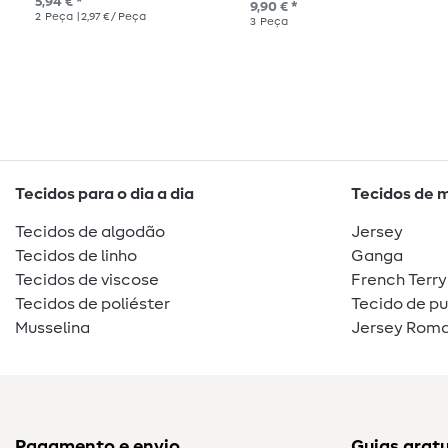
5,94 € *
9,90 € *
2
Peça
| 2,97 € / Peça
3
Peça
Tecidos para o dia a dia
Tecidos de 
Tecidos de algodão
Jersey
Tecidos de linho
Ganga
Tecidos de viscose
French Terry
Tecidos de poliéster
Tecido de p
Musselina
Jersey Roma
Pagamento e envio
Guias gratu