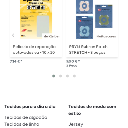
de Kleiber
Muitas cores
Película de reparação
PRYM Rub-on Patch
P
auto-adesiva - 10 x 20
STRETCH - 3 peças
S
cm
p
7,14 € *
9,90 € *
10,
3
Peça
3
P
Tecidos para o dia a dia
Tecidos de moda com
estilo
Tecidos de algodão
Tecidos de linho
Jersey