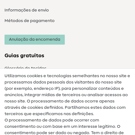
Informações de envio
Métodos de pagamento
Anulação da encomenda
Guias gratuitos
Glossário de tecidos
Utilizamos cookies e tecnologias semelhantes no nosso site e
Glossário de costura
processamos dados pessoais dos visitantes do nosso site
(por exemplo, endereço IP), para personalizar conteúdos e
Guias de costura
anúncios, integrar mídias de terceiros ou analisar acessos ao
Ajuda e contacto
nosso site. O processamento de dados ocorre apenas
através de cookies definidos. Partilhamos estes dados com
terceiros que especificamos nas definições.
Contacto
O processamento de dados pode ocorrer com
Mudança de proprietário
consentimento ou com base em um interesse legítimo. O
consentimento pode ser dado ou negado. Tem o direito de