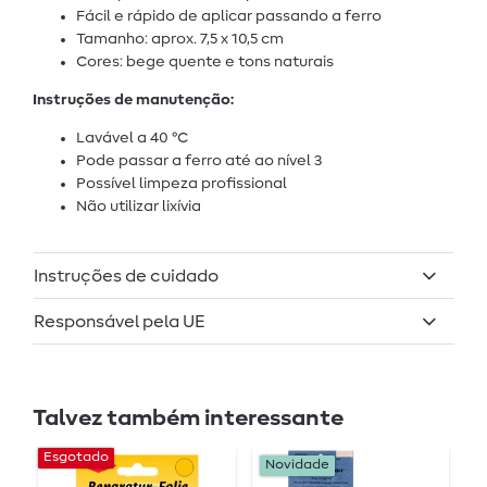
Fácil e rápido de aplicar passando a ferro
Tamanho: aprox. 7,5 x 10,5 cm
Cores: bege quente e tons naturais
Instruções de manutenção:
Lavável a 40 °C
Pode passar a ferro até ao nível 3
Possível limpeza profissional
Não utilizar lixívia
Instruções de cuidado
Responsável pela UE
Talvez também interessante
Esgotado
Novidade
N