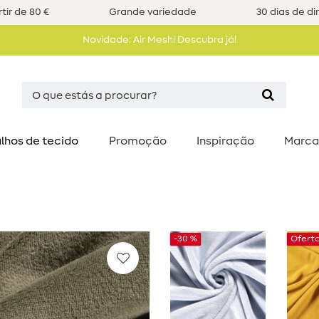
tir de 80 €
Grande variedade
30 dias de di
Novidade: Air Mesh! Descubra já!
lhos de tecido
Promoção
Inspiração
Marca
-30 %
Ofert