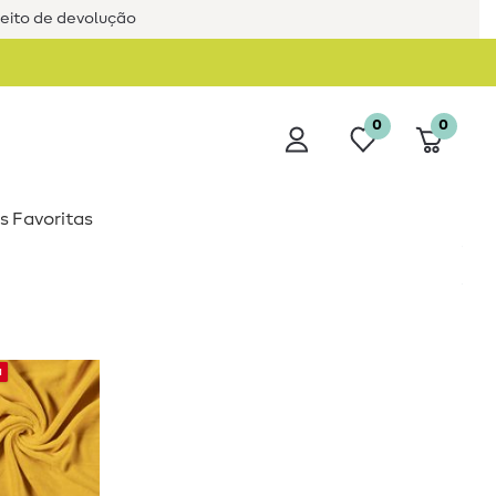
reito de devolução
0
0
s Favoritas
a