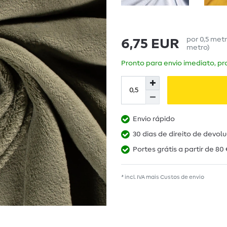
por
0,5
met
6,75 EUR
metro
)
Pronto para envio imediato, pra
Envio rápido
30 dias de direito de devol
Portes grátis a partir de 80 
* incl. IVA mais
Custos de envio