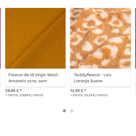
Fleece de lã Virgin Wool -
Teddyfleece - Leo
Amarelo ocre, sem
Laranja Suave
mulesing
29,89 € *
12,59 € *
1
metro
| 29,89 € / metro
1
metro
| 12,59 € / metro