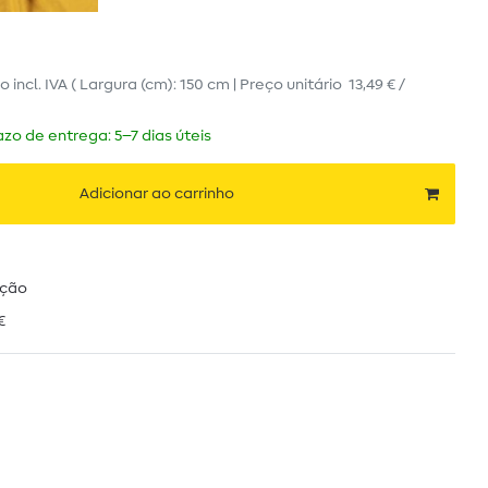
ro
incl. IVA
( Largura (cm): 150 cm | Preço unitário
13,49 € /
zo de entrega: 5–7 dias úteis
Adicionar ao carrinho
ução
€