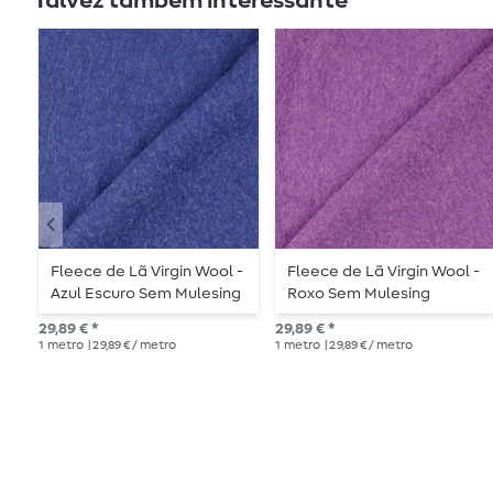
Talvez também interessante
Fleece de Lã Virgin Wool -
Fleece de Lã Virgin Wool -
Azul Escuro Sem Mulesing
Roxo Sem Mulesing
29,89 € *
29,89 € *
1
metro
| 29,89 € / metro
1
metro
| 29,89 € / metro