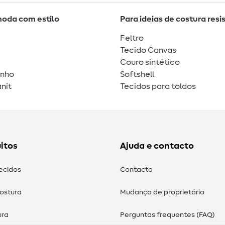
moda com estilo
Para ideias de costura resi
Feltro
Tecido Canvas
Couro sintético
unho
Softshell
nit
Tecidos para toldos
itos
Ajuda e contacto
tecidos
Contacto
costura
Mudança de proprietário
ura
Perguntas frequentes (FAQ)