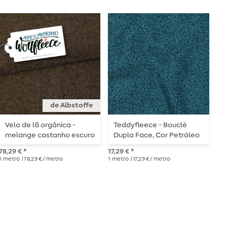
de Albstoffe
Velo de lã orgânica -
Teddyfleece - Bouclé
T
melange castanho escuro
Dupla Face, Cor Petróleo
d
78,29 € *
17,29 € *
17,
1
metro
| 78,29 € / metro
1
metro
| 17,29 € / metro
1
me