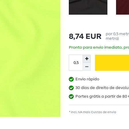
por
0,5
met
8,74 EUR
metro
)
Pronto para envio imediato, pra
Envio rápido
30 dias de direito de devol
Portes grátis a partir de 80 
* incl. IVA mais
Custos de envio