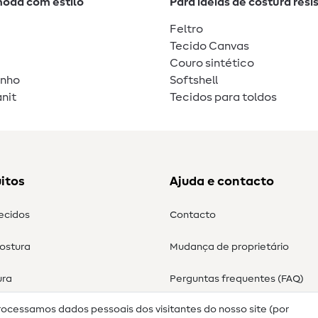
moda com estilo
Para ideias de costura resi
Feltro
Tecido Canvas
Couro sintético
unho
Softshell
nit
Tecidos para toldos
itos
Ajuda e contacto
tecidos
Contacto
costura
Mudança de proprietário
ura
Perguntas frequentes (FAQ)
rocessamos dados pessoais dos visitantes do nosso site (por
Direito de cancelamento