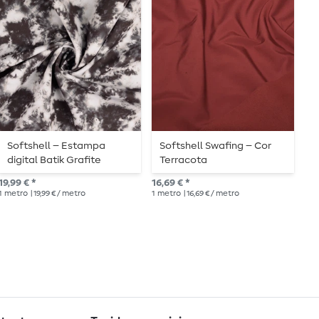
Softshell – Estampa
Softshell Swafing – Cor
S
digital Batik Grafite
Terracota
c
19,99 € *
16,69 € *
15,
1
metro
| 19,99 € / metro
1
metro
| 16,69 € / metro
1
me