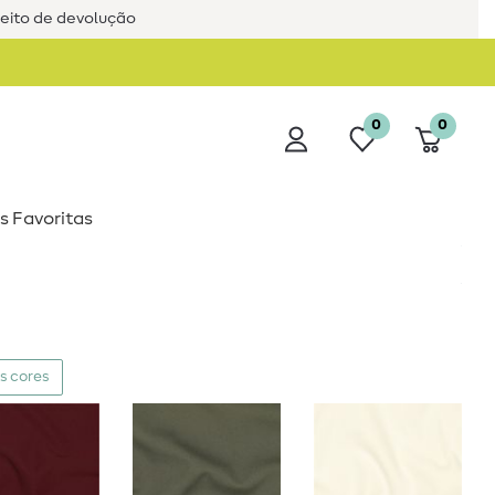
reito de devolução
0
0
s Favoritas
s cores