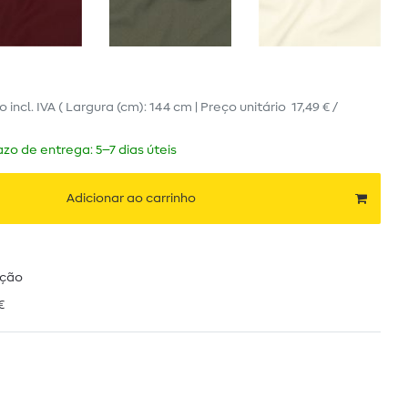
ro
incl. IVA
( Largura (cm): 144 cm | Preço unitário
17,49 € /
zo de entrega: 5–7 dias úteis
Adicionar ao carrinho
ução
€