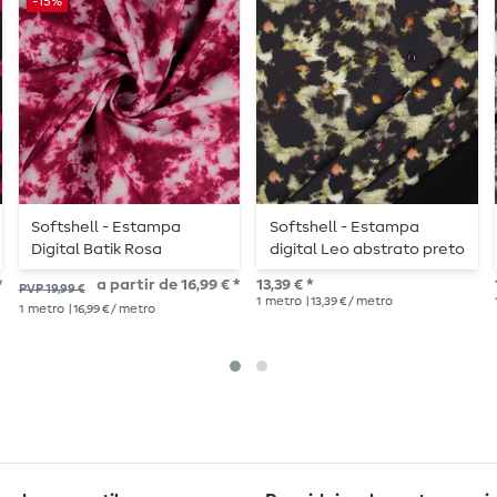
-15%
Softshell - Estampa
Softshell - Estampa
Digital Batik Rosa
digital Leo abstrato preto
*
a partir de 16,99 € *
13,39 € *
PVP 19,99 €
1
metro
| 13,39 € / metro
1
metro
| 16,99 € / metro