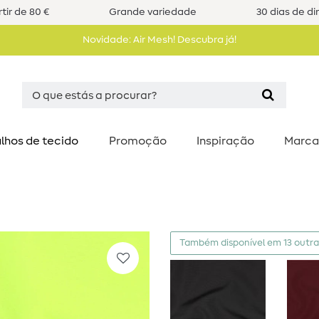
tir de 80 €
Grande variedade
30 dias de di
Novidade: Air Mesh! Descubra já!
lhos de tecido
Promoção
Inspiração
Marca
Também disponível em 13 outra