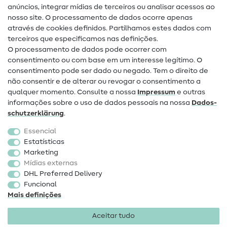
anúncios, integrar mídias de terceiros ou analisar acessos ao
nosso site. O processamento de dados ocorre apenas
Ajuda e contacto
através de cookies definidos. Partilhamos estes dados com
terceiros que especificamos nas definições.
Contacto
O processamento de dados pode ocorrer com
Mudança de proprietário
consentimento ou com base em um interesse legítimo. O
consentimento pode ser dado ou negado. Tem o direito de
Perguntas frequentes (FAQ)
não consentir e de alterar ou revogar o consentimento a
qualquer momento. Consulte a nossa
Impressum
e outras
Direito de cancelamento
informações sobre o uso de dados pessoais na nossa
Dados­
Popular
schutz­erklärung
.
Essencial
Tecidos
Estatísticas
Marketing
Acessórios de costura
Mídias externas
Promoção
DHL Preferred Delivery
Funcional
Mais definições
Aceitar tudo