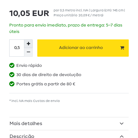
por
0,5
metro
incl. IVA
( Largura (cm): 145 cm |
10,05 EUR
Preço unitário
20,09 € / metro
)
Pronto para envio imediato, prazo de entrega: 5–7 dias
úteis
Adicionar ao carrinho
Envio rápido
30 dias de direito de devolução
Portes grátis a partir de 80 €
* incl. IVA mais
Custos de envio
Mais detalhes
Descrição