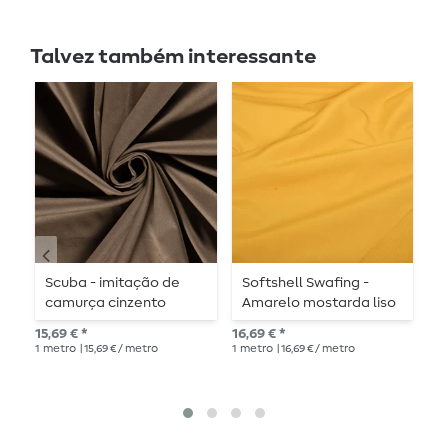
Talvez também interessante
Scuba - imitação de
Softshell Swafing -
S
camurça cinzento
Amarelo mostarda liso
taupe
17,
15,69 € *
16,69 € *
1
me
1
metro
| 15,69 € / metro
1
metro
| 16,69 € / metro