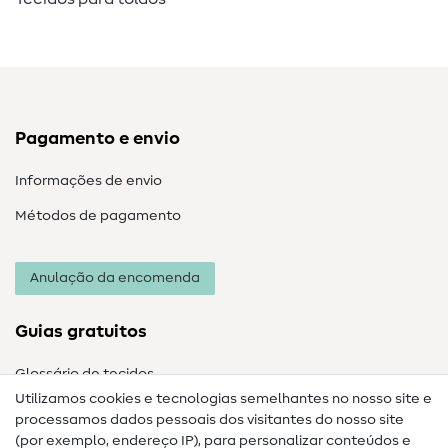
Pagamento e envio
Informações de envio
Métodos de pagamento
Anulação da encomenda
Guias gratuitos
Glossário de tecidos
Utilizamos cookies e tecnologias semelhantes no nosso site e
Glossário de costura
processamos dados pessoais dos visitantes do nosso site
(por exemplo, endereço IP), para personalizar conteúdos e
Guias de costura