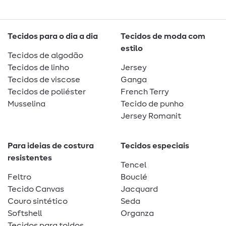
Tecidos para o dia a dia
Tecidos de moda com
estilo
Tecidos de algodão
Tecidos de linho
Jersey
Tecidos de viscose
Ganga
Tecidos de poliéster
French Terry
Musselina
Tecido de punho
Jersey Romanit
Para ideias de costura
Tecidos especiais
resistentes
Tencel
Feltro
Bouclé
Tecido Canvas
Jacquard
Couro sintético
Seda
Softshell
Organza
Tecidos para toldos