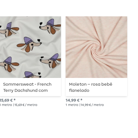
Sommersweat - French
Moleton – rosa bebê
M
Terry Dachshund com
flanelado
M
coração Ecru
M
15,69 € *
14,99 € *
14,
1
metro
| 15,69 € / metro
1
metro
| 14,99 € / metro
1
me