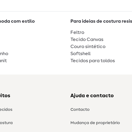
moda com estilo
Para ideias de costura resi
Feltro
Tecido Canvas
Couro sintético
unho
Softshell
nit
Tecidos para toldos
itos
Ajuda e contacto
tecidos
Contacto
costura
Mudança de proprietário