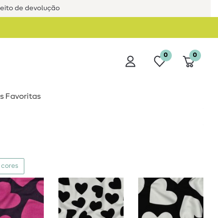
reito de devolução
0
0
s Favoritas
 cores