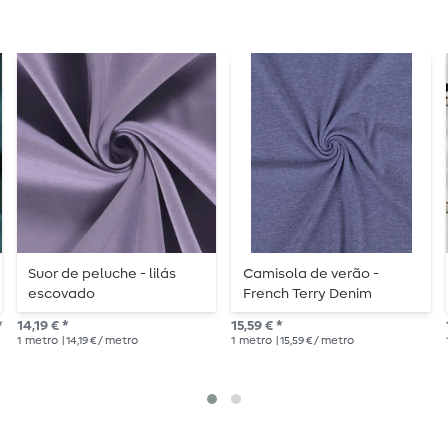
Suor de peluche - lilás
Camisola de verão -
escovado
French Terry Denim
Melange
*
14,19 € *
15,59 € *
1
metro
| 14,19 € / metro
1
metro
| 15,59 € / metro