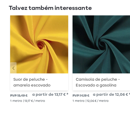
Talvez também interessante
Suor de peluche -
Camisola de peluche -
amarelo escovado
Escovado a gasolina
a partir de 13,17 € *
a partir de 12,06 € 
PVP 15,49 €
PVP 14,19 €
1
metro
| 13,17 € / metro
1
metro
| 12,06 € / metro