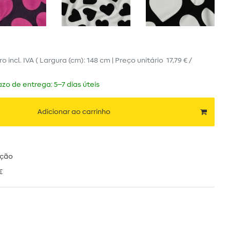
ro
incl. IVA
( Largura (cm): 148 cm | Preço unitário
17,79 € /
zo de entrega: 5–7 dias úteis
Adicionar ao carrinho
ução
€