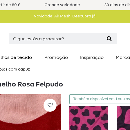
tir de 80 €
Grande variedade
30 dias de di
Novidade: Air Mesh! Descubra já!
lhos de tecido
Promoção
Inspiração
Marca
solas com capuz
melho Rosa Felpudo
Também disponível em 1 outras