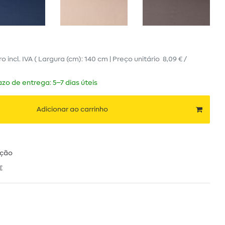
ro
incl. IVA
( Largura (cm): 140 cm | Preço unitário
8,09 € /
zo de entrega: 5–7 dias úteis
Adicionar ao carrinho
ução
€