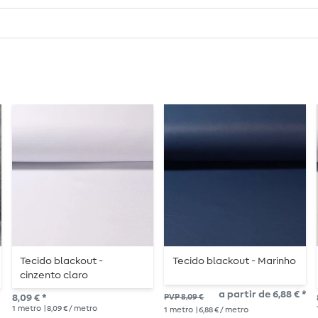
Tecido blackout -
Tecido blackout - Marinho
cinzento claro
a partir de 6,88 € *
8,09 € *
PVP 8,09 €
1
metro
| 8,09 € / metro
1
metro
| 6,88 € / metro