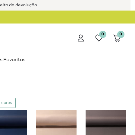
reito de devolução
0
0
s Favoritas
 cores