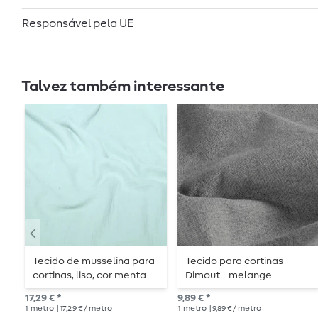
Responsável pela UE
Talvez também interessante
Tecido de musselina para
Tecido para cortinas
cortinas, liso, cor menta –
Dimout - melange
280 cm
cinzento tingido com fio
17,29 € *
9,89 € *
1
metro
| 17,29 € / metro
1
metro
| 9,89 € / metro