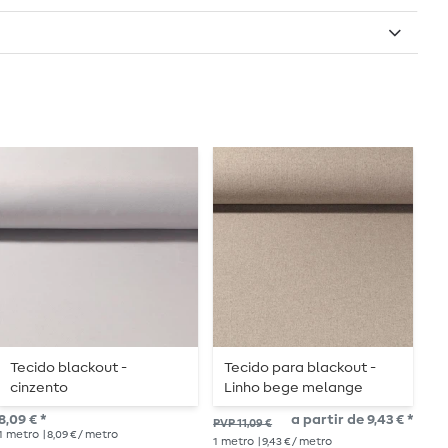
Tecido blackout -
Tecido para blackout -
T
cinzento
Linho bege melange
7,2
8,09 € *
a partir de 9,43 € *
PVP 11,09 €
1
me
1
metro
| 8,09 € / metro
1
metro
| 9,43 € / metro