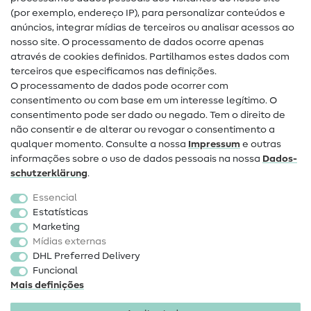
(por exemplo, endereço IP), para personalizar conteúdos e
Guias de costura
anúncios, integrar mídias de terceiros ou analisar acessos ao
nosso site. O processamento de dados ocorre apenas
Ajuda e contacto
através de cookies definidos. Partilhamos estes dados com
terceiros que especificamos nas definições.
Contacto
O processamento de dados pode ocorrer com
Mudança de proprietário
consentimento ou com base em um interesse legítimo. O
consentimento pode ser dado ou negado. Tem o direito de
Perguntas frequentes (FAQ)
não consentir e de alterar ou revogar o consentimento a
qualquer momento. Consulte a nossa
Impressum
e outras
Direito de cancelamento
informações sobre o uso de dados pessoais na nossa
Dados­
Popular
schutz­erklärung
.
Essencial
Tecidos
Estatísticas
Marketing
Acessórios de costura
Mídias externas
Promoção
DHL Preferred Delivery
Funcional
Mais definições