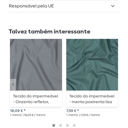
Responsável pela UE
Talvez também interessante
Tecido do impermeável
Tecido do impermeável
T
- Cinzento refletor,
- menta poeirenta lisa
T
refletor e repelente de
repelente de água
l
18,09 € *
7,59 € *
10,
água
1
metro
| 18,09 € / metro
1
metro
| 7,59 € / metro
1
me