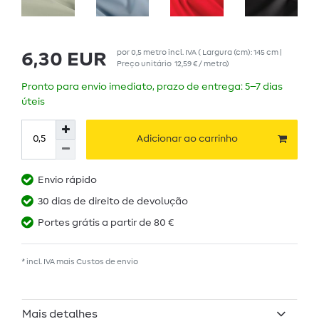
por
0,5
metro
incl. IVA
( Largura (cm): 145 cm |
6,30 EUR
Preço unitário
12,59 € / metro
)
Pronto para envio imediato, prazo de entrega: 5–7 dias
úteis
Adicionar ao carrinho
Envio rápido
30 dias de direito de devolução
Portes grátis a partir de 80 €
* incl. IVA mais
Custos de envio
Mais detalhes