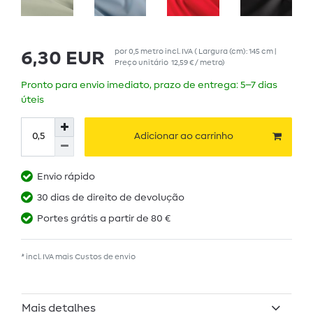
por
0,5
metro
incl. IVA
( Largura (cm): 145 cm |
6,30 EUR
Preço unitário
12,59 € / metro
)
Pronto para envio imediato, prazo de entrega: 5–7 dias
úteis
Adicionar ao carrinho
Envio rápido
30 dias de direito de devolução
Portes grátis a partir de 80 €
* incl. IVA mais
Custos de envio
Mais detalhes