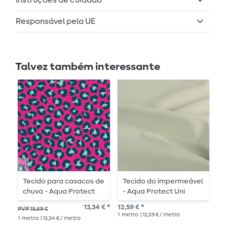
Instruções de cuidado
Responsável pela UE
Talvez também interessante
Tecido para casacos de
Tecido do impermeável
T
chuva - Aqua Protect
- Aqua Protect Uni
i
Estampa digital Leo
verde azeitona claro
P
13,34 € *
12,59 € *
12,
PVP 15,69 €
Fúcsia
1
metro
| 12,59 € / metro
1
me
1
metro
| 13,34 € / metro