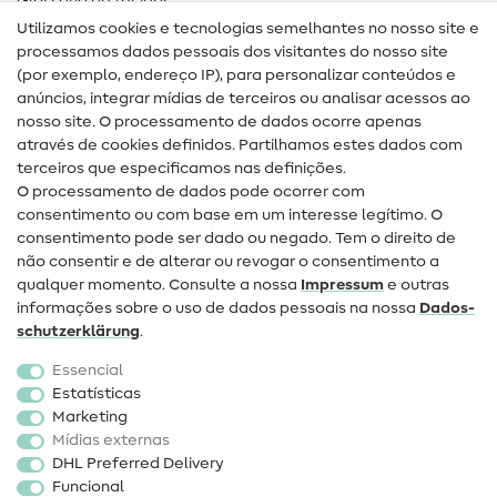
Glossário de tecidos
Utilizamos cookies e tecnologias semelhantes no nosso site e
Glossário de costura
processamos dados pessoais dos visitantes do nosso site
(por exemplo, endereço IP), para personalizar conteúdos e
Guias de costura
anúncios, integrar mídias de terceiros ou analisar acessos ao
nosso site. O processamento de dados ocorre apenas
Ajuda e contacto
através de cookies definidos. Partilhamos estes dados com
terceiros que especificamos nas definições.
Contacto
O processamento de dados pode ocorrer com
Mudança de proprietário
consentimento ou com base em um interesse legítimo. O
consentimento pode ser dado ou negado. Tem o direito de
Perguntas frequentes (FAQ)
não consentir e de alterar ou revogar o consentimento a
qualquer momento. Consulte a nossa
Impressum
e outras
Direito de cancelamento
informações sobre o uso de dados pessoais na nossa
Dados­
Popular
schutz­erklärung
.
Essencial
Tecidos
Estatísticas
Marketing
Acessórios de costura
Mídias externas
Promoção
DHL Preferred Delivery
Funcional