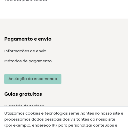
Pagamento e envio
Informações de envio
Métodos de pagamento
Anulação da encomenda
Guias gratuitos
Glossário de tecidos
Utilizamos cookies e tecnologias semelhantes no nosso site e
Glossário de costura
processamos dados pessoais dos visitantes do nosso site
(por exemplo, endereço IP), para personalizar conteúdos e
Guias de costura