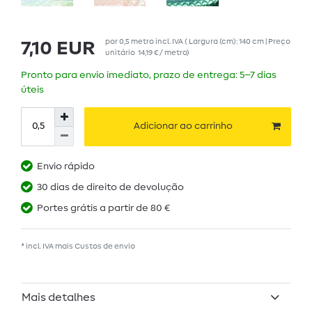
por
0,5
metro
incl. IVA
( Largura (cm): 140 cm | Preço
7,10 EUR
unitário
14,19 € / metro
)
Pronto para envio imediato, prazo de entrega: 5–7 dias
úteis
Adicionar ao carrinho
Envio rápido
30 dias de direito de devolução
Portes grátis a partir de 80 €
* incl. IVA mais
Custos de envio
Mais detalhes