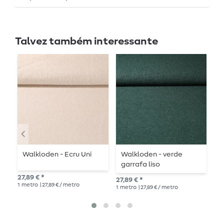
Talvez também interessante
Walkloden - Ecru Uni
Walkloden - verde
W
garrafa liso
M
27,89 € *
27,89 € *
27,
1
metro
| 27,89 € / metro
1
metro
| 27,89 € / metro
1
me