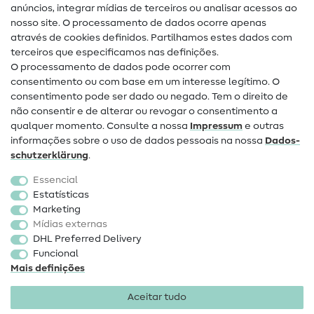
anúncios, integrar mídias de terceiros ou analisar acessos ao
nosso site. O processamento de dados ocorre apenas
Ajuda e contacto
através de cookies definidos. Partilhamos estes dados com
terceiros que especificamos nas definições.
Contacto
O processamento de dados pode ocorrer com
Mudança de proprietário
consentimento ou com base em um interesse legítimo. O
consentimento pode ser dado ou negado. Tem o direito de
Perguntas frequentes (FAQ)
não consentir e de alterar ou revogar o consentimento a
qualquer momento. Consulte a nossa
Impressum
e outras
Direito de cancelamento
informações sobre o uso de dados pessoais na nossa
Dados­
Popular
schutz­erklärung
.
Essencial
Tecidos
Estatísticas
Marketing
Acessórios de costura
Mídias externas
Promoção
DHL Preferred Delivery
Funcional
Mais definições
Aceitar tudo