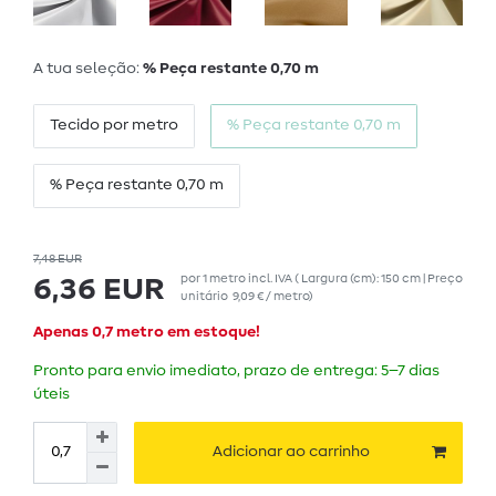
A tua seleção:
% Peça restante 0,70 m
Tecido por metro
% Peça restante 0,70 m
% Peça restante 0,70 m
7,48 EUR
por
1
metro
incl. IVA
( Largura (cm): 150 cm | Preço
6,36 EUR
unitário
9,09 € / metro
)
Apenas 0,7 metro em estoque!
Pronto para envio imediato, prazo de entrega: 5–7 dias
úteis
Adicionar ao carrinho