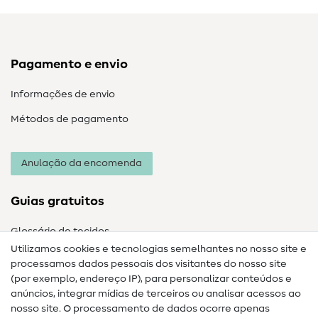
Pagamento e envio
Informações de envio
Métodos de pagamento
Anulação da encomenda
Guias gratuitos
Glossário de tecidos
Utilizamos cookies e tecnologias semelhantes no nosso site e
Glossário de costura
processamos dados pessoais dos visitantes do nosso site
(por exemplo, endereço IP), para personalizar conteúdos e
Guias de costura
anúncios, integrar mídias de terceiros ou analisar acessos ao
nosso site. O processamento de dados ocorre apenas
Ajuda e contacto