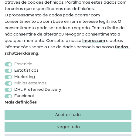
através de cookies definidos. Partilhamos estes dados com
terceiros que especificamos nas definições.
Contacto
O processamento de dados pode ocorrer com
Mudança de proprietário
consentimento ou com base em um interesse legítimo. O
consentimento pode ser dado ou negado. Tem o direito de
Perguntas frequentes (FAQ)
não consentir e de alterar ou revogar o consentimento a
qualquer momento. Consulte a nossa
Impressum
e outras
Direito de cancelamento
informações sobre o uso de dados pessoais na nossa
Dados­
Popular
schutz­erklärung
.
Essencial
Tecidos
Estatísticas
Marketing
Acessórios de costura
Mídias externas
Promoção
DHL Preferred Delivery
Funcional
Mais definições
Aceitar tudo
Negar tudo
Informações legais
Proteção de dados
Termos e
condições
Direito de rescisão