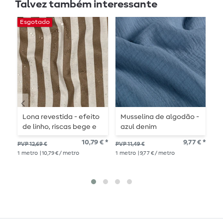
Talvez também interessante
Esgotado
Lona revestida - efeito
Musselina de algodão -
A
de linho, riscas bege e
azul denim
C
castanho
10,79 € *
9,77 € *
PVP 12,69 €
PVP 11,49 €
PV
1
metro
| 10,79 € / metro
1
metro
| 9,77 € / metro
11,8
1
me