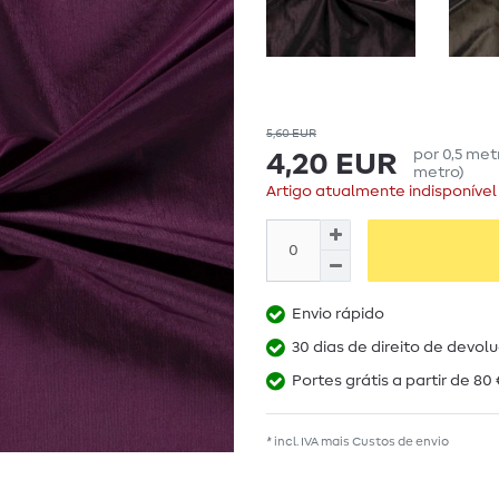
5,60 EUR
por
0,5
met
4,20 EUR
metro
)
Artigo atualmente indisponível
Envio rápido
30 dias de direito de devol
Portes grátis a partir de 80 
* incl. IVA mais
Custos de envio