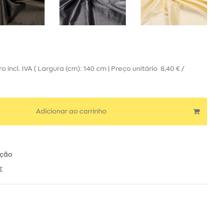
ro
incl. IVA
( Largura (cm): 140 cm | Preço unitário
8,40 € /
Adicionar ao carrinho
ução
€