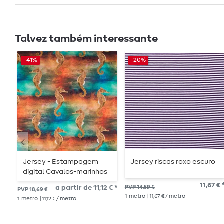
Talvez também interessante
-41%
-20%
Jersey - Estampagem
Jersey riscas roxo escuro
digital Cavalos-marinhos
multicolor
11,67 € 
a partir de 11,12 € *
PVP 14,59 €
PVP 18,69 €
1
metro
| 11,67 € / metro
1
metro
| 11,12 € / metro