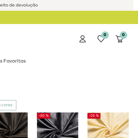
reito de devolução
0
0
s Favoritas
 cores
-30 %
-25 %