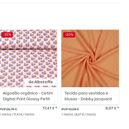
-35%
-20%
-
de Albstoffe
Algodão orgânico - Cetim
Tecido para vestidos e
J
Digital Print Glossy Petit
blusas - Dobby jacquard
l
Bells Vanilla
houndstooth damasco
a
17,41 € *
8,07 € *
PVP 26,79 €
PVP 10,09 €
PVP
1
metro
| 17,41 € / metro
1
metro
| 8,07 € / metro
1
me