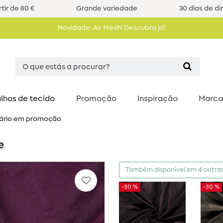
tir de 80 €
Grande variedade
30 dias de di
Novidade: Air Mesh! Descubra já!
lhos de tecido
Promoção
Inspiração
Marca
uário em promoção
e
Também disponível em 4 outras
-30 %
-30 %