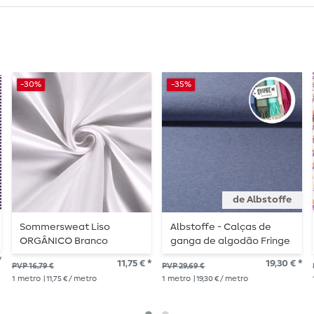
-30%
-35%
de Albstoffe
Sommersweat Liso
Albstoffe - Calças de
ORGÂNICO Branco
ganga de algodão Fringe
Me Melange
*
11,75 € *
19,30 € *
PVP 16,79 €
PVP 29,69 €
1
metro
| 11,75 € / metro
1
metro
| 19,30 € / metro