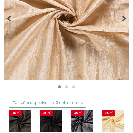
Também disponível em 5 outras cores
-30 %
-30 %
-30 %
-25 %