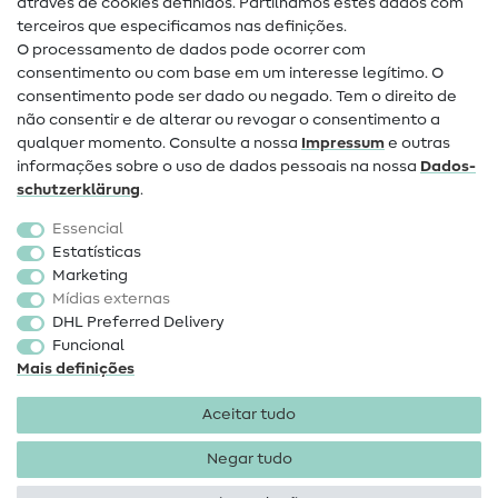
através de cookies definidos. Partilhamos estes dados com
terceiros que especificamos nas definições.
Contacto
O processamento de dados pode ocorrer com
Mudança de proprietário
consentimento ou com base em um interesse legítimo. O
consentimento pode ser dado ou negado. Tem o direito de
Perguntas frequentes (FAQ)
não consentir e de alterar ou revogar o consentimento a
qualquer momento. Consulte a nossa
Impressum
e outras
Direito de cancelamento
informações sobre o uso de dados pessoais na nossa
Dados­
Popular
schutz­erklärung
.
Essencial
Tecidos
Estatísticas
Marketing
Acessórios de costura
Mídias externas
Promoção
DHL Preferred Delivery
Funcional
Mais definições
Aceitar tudo
Negar tudo
Informações legais
Proteção de dados
Termos e
condições
Direito de rescisão