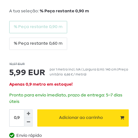
A tua seleção:
% Peça restante 0,90 m
% Peça restante 0,90 m
% Peça restante 0,60 m
10,07 EUR
por
1
metro
incl. IVA
( Largura (cm): 140 cm | Preço
5,99 EUR
unitário
6,66 € / metro
)
Apenas 0,9 metro em estoque!
Pronto para envio imediato, prazo de entrega: 5–7 dias
úteis
Adicionar ao carrinho
Envio rápido