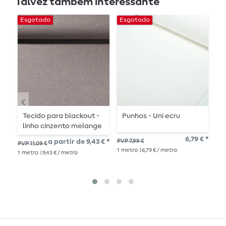
Talvez também interessante
Esgotado
Esgotado
E
Tecido para blackout -
Punhos - Uni ecru
T
linho cinzento melange
e
6,79 € *
a partir de 9,43 € *
PVP 7,99 €
18,
PVP 11,09 €
1
me
1
metro
| 6,79 € / metro
1
metro
| 9,43 € / metro