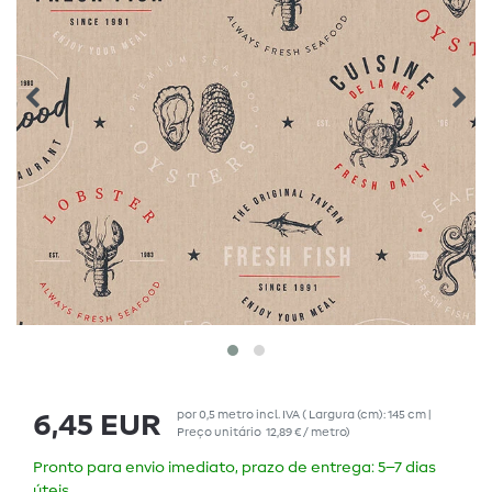
por
0,5
metro
incl. IVA
( Largura (cm): 145 cm |
6,45 EUR
Preço unitário
12,89 € / metro
)
Pronto para envio imediato, prazo de entrega: 5–7 dias
úteis