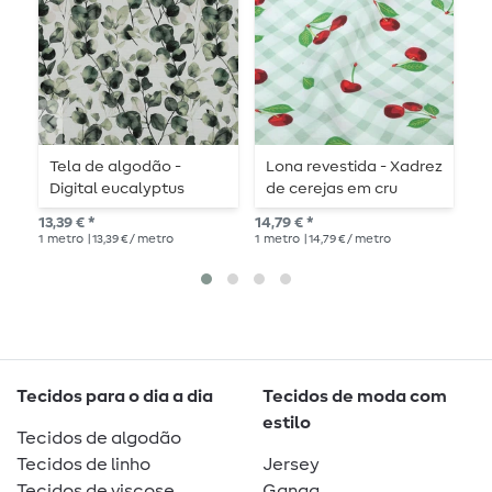
Tela de algodão -
Lona revestida - Xadrez
L
Digital eucalyptus
de cerejas em cru
L
white
13,39 € *
14,79 € *
14,
1
metro
| 13,39 € / metro
1
metro
| 14,79 € / metro
1
me
Tecidos para o dia a dia
Tecidos de moda com
estilo
Tecidos de algodão
Tecidos de linho
Jersey
Tecidos de viscose
Ganga