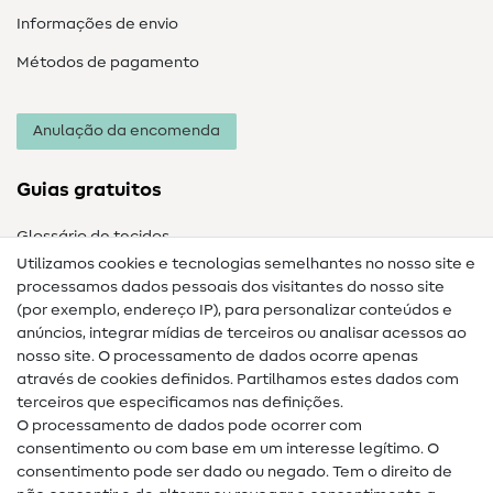
Informações de envio
Métodos de pagamento
Anulação da encomenda
Guias gratuitos
Glossário de tecidos
Utilizamos cookies e tecnologias semelhantes no nosso site e
Glossário de costura
processamos dados pessoais dos visitantes do nosso site
(por exemplo, endereço IP), para personalizar conteúdos e
Guias de costura
anúncios, integrar mídias de terceiros ou analisar acessos ao
Ajuda e contacto
nosso site. O processamento de dados ocorre apenas
através de cookies definidos. Partilhamos estes dados com
terceiros que especificamos nas definições.
Contacto
O processamento de dados pode ocorrer com
Mudança de proprietário
consentimento ou com base em um interesse legítimo. O
consentimento pode ser dado ou negado. Tem o direito de
Perguntas frequentes (FAQ)