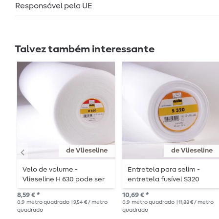
Responsável pela UE
Talvez também interessante
de Vlieseline
de Vlieseline
Velo de volume -
Entretela para selim -
Vlieseline H 630 pode ser
entretela fusível S320
engomado
8,59 € *
10,69 € *
0.9
metro quadrado
| 9,54 € / metro
0.9
metro quadrado
| 11,88 € / metro
quadrado
quadrado