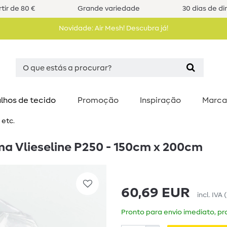
tir de 80 €
Grande variedade
30 dias de di
Novidade: Air Mesh! Descubra já!
lhos de tecido
Promoção
Inspiração
Marca
 etc.
ma Vlieseline P250 - 150cm x 200cm
60,69 EUR
incl. IVA
Pronto para envio imediato, pra