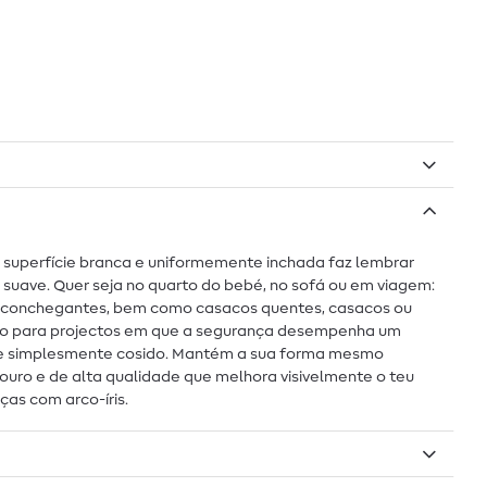
A superfície branca e uniformemente inchada faz lembrar
suave. Quer seja no quarto do bebé, no sofá ou em viagem:
os aconchegantes, bem como casacos quentes, casacos ou
uado para projectos em que a segurança desempenha um
do e simplesmente cosido. Mantém a sua forma mesmo
ouro e de alta qualidade que melhora visivelmente o teu
as com arco-íris.