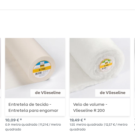
de Vlieseline
de Vlieseline
Entretela de tecido -
Velo de volume -
Entretela para engomar
Vlieseline R 200
Vlieseline G740 - cru
10,09 € *
19,49 € *
0.9
metro quadrado
| 11,21 € / metro
1.55
metro quadrado
| 12,57 € / metro
quadrado
quadrado