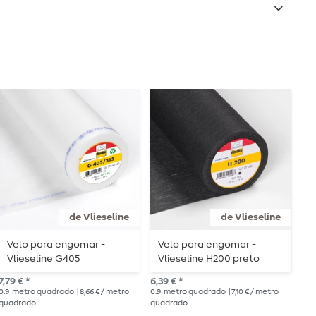
de Vlieseline
de Vlieseline
Velo para engomar -
Velo para engomar -
E
Vlieseline G405
Vlieseline H200 preto
f
7,79 € *
6,39 € *
14,
0.9
metro quadrado
| 8,66 € / metro
0.9
metro quadrado
| 7,10 € / metro
0.9
quadrado
quadrado
qua