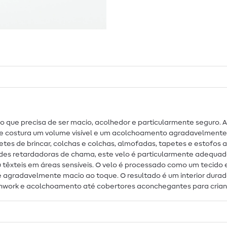
 o que precisa de ser macio, acolhedor e particularmente seguro. 
de costura um volume visível e um acolchoamento agradavelmente 
apetes de brincar, colchas e colchas, almofadas, tapetes e estof
edades retardadoras de chama, este velo é particularmente adeq
u têxteis em áreas sensíveis. O velo é processado como um teci
é agradavelmente macio ao toque. O resultado é um interior durad
hwork e acolchoamento até cobertores aconchegantes para crianç