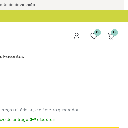
reito de devolução
0
0
s Favoritas
(
Preço unitário
20,23 € / metro quadrado
)
zo de entrega: 5–7 dias úteis