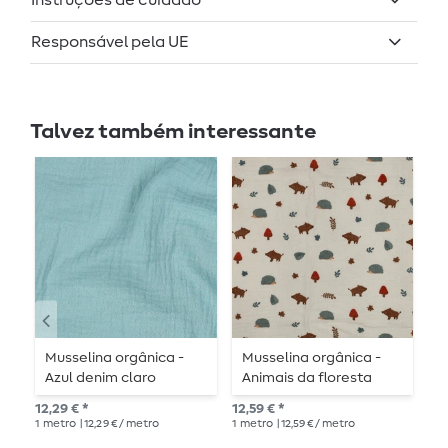
Instruções de cuidado
Responsável pela UE
Talvez também interessante
Musselina orgânica -
Musselina orgânica -
V
Azul denim claro
Animais da floresta
E
Natural
12,29 € *
12,59 € *
PVP
1
metro
| 12,29 € / metro
1
metro
| 12,59 € / metro
1
me