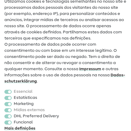
Utilizamos cookies e tecnologias semelhantes no nosso site e
Glossário de costura
processamos dados pessoais dos visitantes do nosso site
(por exemplo, endereço IP), para personalizar conteúdos e
Guias de costura
anúncios, integrar mídias de terceiros ou analisar acessos ao
nosso site. O processamento de dados ocorre apenas
Ajuda e contacto
através de cookies definidos. Partilhamos estes dados com
terceiros que especificamos nas definições.
Contacto
O processamento de dados pode ocorrer com
Mudança de proprietário
consentimento ou com base em um interesse legítimo. O
consentimento pode ser dado ou negado. Tem o direito de
Perguntas frequentes (FAQ)
não consentir e de alterar ou revogar o consentimento a
qualquer momento. Consulte a nossa
Impressum
e outras
Direito de cancelamento
informações sobre o uso de dados pessoais na nossa
Dados­
Popular
schutz­erklärung
.
Essencial
Tecidos
Estatísticas
Marketing
Acessórios de costura
Mídias externas
Promoção
DHL Preferred Delivery
Funcional
Mais definições