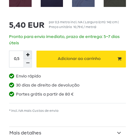
por
0,5
metro
incl. IVA
( Largura (cm): 142 cm |
5,40 EUR
Preço unitário
10,79 € / metro
)
Pronto para envio imediato, prazo de entrega: 5–7 dias
úteis
Adicionar ao carrinho
Envio rápido
30 dias de direito de devolução
Portes grátis a partir de 80 €
* incl. IVA mais
Custos de envio
Mais detalhes