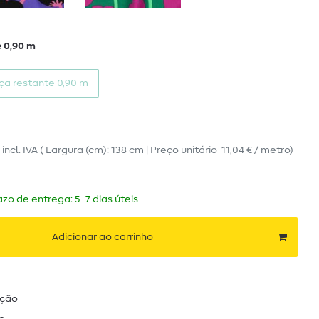
 0,90 m
ça restante 0,90 m
o
incl. IVA
( Largura (cm): 138 cm | Preço unitário
11,04 € / metro
)
zo de entrega: 5–7 dias úteis
Adicionar ao carrinho
ução