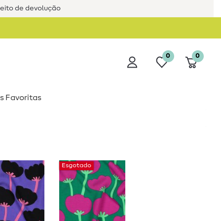
reito de devolução
0
0
s Favoritas
Esgotado