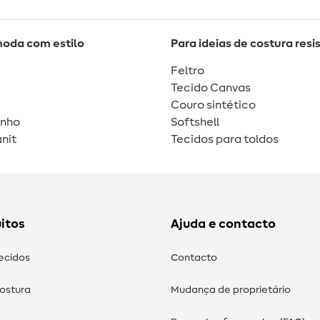
moda com estilo
Para ideias de costura resi
Feltro
Tecido Canvas
Couro sintético
unho
Softshell
nit
Tecidos para toldos
itos
Ajuda e contacto
tecidos
Contacto
costura
Mudança de proprietário