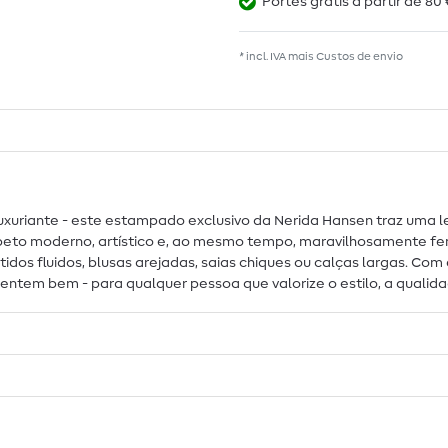
Portes grátis a partir de 80 
* incl. IVA mais
Custos de envio
xuriante - este estampado exclusivo da Nerida Hansen traz uma le
eto moderno, artístico e, ao mesmo tempo, maravilhosamente femin
idos fluidos, blusas arejadas, saias chiques ou calças largas. Com
 sentem bem - para qualquer pessoa que valorize o estilo, a qua