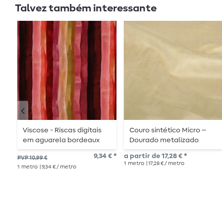
Talvez também interessante
Viscose - Riscas digitais
Couro sintético Micro –
em aguarela bordeaux
Dourado metalizado
9,34 € *
a partir de 17,28 € *
PVP 10,99 €
1
metro
| 17,28 € / metro
1
metro
| 9,34 € / metro