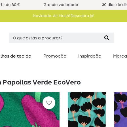
tir de 80 €
Grande variedade
30 dias de di
Novidade: Air Mesh! Descubra já!
lhos de tecido
Promoção
Inspiração
Marca
n Papoilas Verde EcoVero