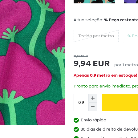
A tua seleção:
% Peça restante
Tecido por metro
% Pe
11,69 EUR
9,94 EUR
por
1
metr
Apenas 0,9 metro em estoque!
Pronto para envio imediato, pra
Envio rápido
30 dias de direito de devol