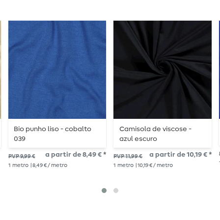
Bio punho liso - cobalto
Camisola de viscose -
039
azul escuro
a partir de 8,49 € *
a partir de 10,19 € *
PVP 9,99 €
PVP 11,99 €
1
metro
| 8,49 € / metro
1
metro
| 10,19 € / metro