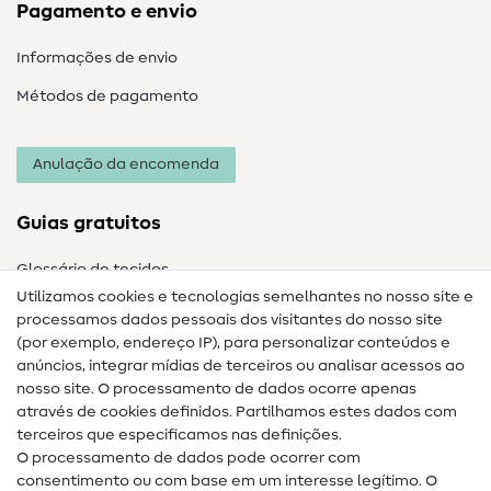
Pagamento e envio
Informações de envio
Métodos de pagamento
Anulação da encomenda
Guias gratuitos
Glossário de tecidos
Utilizamos cookies e tecnologias semelhantes no nosso site e
Glossário de costura
processamos dados pessoais dos visitantes do nosso site
(por exemplo, endereço IP), para personalizar conteúdos e
Guias de costura
anúncios, integrar mídias de terceiros ou analisar acessos ao
nosso site. O processamento de dados ocorre apenas
Ajuda e contacto
através de cookies definidos. Partilhamos estes dados com
terceiros que especificamos nas definições.
Contacto
O processamento de dados pode ocorrer com
Mudança de proprietário
consentimento ou com base em um interesse legítimo. O