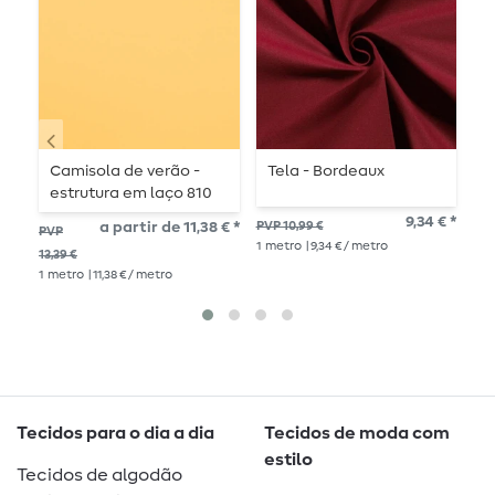
Camisola de verão -
Tela - Bordeaux
C
estrutura em laço 810
f
amarela suave French
e
9,34 € *
a partir de 11,38 € *
PVP 10,99 €
PVP
PV
Terry
1
metro
| 9,34 € / metro
13,39 €
11,7
1
metro
| 11,38 € / metro
1
me
Tecidos para o dia a dia
Tecidos de moda com
estilo
Tecidos de algodão