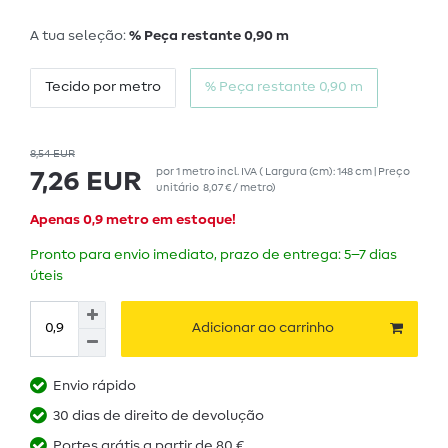
A tua seleção:
% Peça restante 0,90 m
Tecido por metro
% Peça restante 0,90 m
8,54 EUR
por
1
metro
incl. IVA
( Largura (cm): 148 cm | Preço
7,26 EUR
unitário
8,07 € / metro
)
Apenas 0,9 metro em estoque!
Pronto para envio imediato, prazo de entrega: 5–7 dias
úteis
Adicionar ao carrinho
Envio rápido
30 dias de direito de devolução
Portes grátis a partir de 80 €