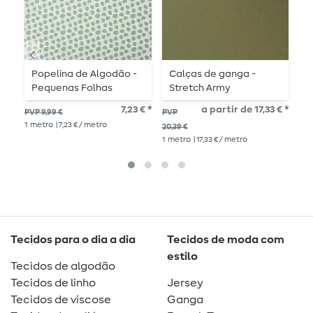
Popelina de Algodão -
Calças de ganga -
A
Pequenas Folhas
Stretch Army
Branco Verde
7,23 € *
a partir de 17,33 € *
PVP
PVP 9,99 €
PVP
1
me
1
metro
| 7,23 € / metro
20,39 €
1
metro
| 17,33 € / metro
Tecidos para o dia a dia
Tecidos de moda com
estilo
Tecidos de algodão
Tecidos de linho
Jersey
Tecidos de viscose
Ganga