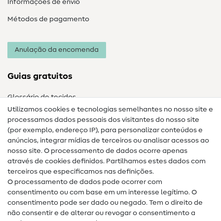
Informações de envio
Métodos de pagamento
Anulação da encomenda
Guias gratuitos
Glossário de tecidos
Utilizamos cookies e tecnologias semelhantes no nosso site e
Glossário de costura
processamos dados pessoais dos visitantes do nosso site
(por exemplo, endereço IP), para personalizar conteúdos e
Guias de costura
anúncios, integrar mídias de terceiros ou analisar acessos ao
nosso site. O processamento de dados ocorre apenas
Ajuda e contacto
através de cookies definidos. Partilhamos estes dados com
terceiros que especificamos nas definições.
Contacto
O processamento de dados pode ocorrer com
Mudança de proprietário
consentimento ou com base em um interesse legítimo. O
consentimento pode ser dado ou negado. Tem o direito de
Perguntas frequentes (FAQ)
não consentir e de alterar ou revogar o consentimento a