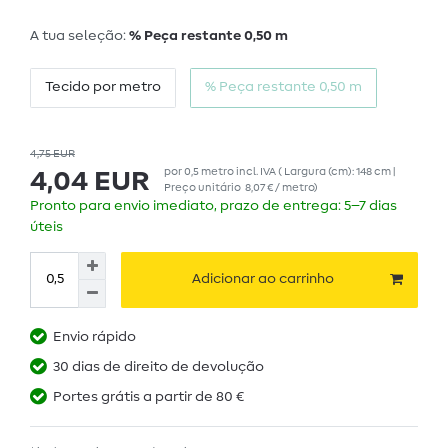
A tua seleção:
% Peça restante 0,50 m
Tecido por metro
% Peça restante 0,50 m
4,75 EUR
por
0,5
metro
incl. IVA
( Largura (cm): 148 cm |
4,04 EUR
Preço unitário
8,07 € / metro
)
Pronto para envio imediato, prazo de entrega: 5–7 dias
úteis
Adicionar ao carrinho
Envio rápido
30 dias de direito de devolução
Portes grátis a partir de 80 €