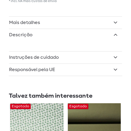
* incl. IVA mais
Custos de envio
Mais detalhes
Descrição
Instruções de cuidado
Responsável pela UE
Talvez também interessante
Esgotado
Esgotado
E