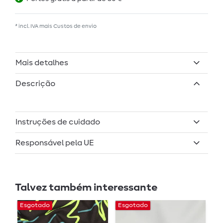
* incl. IVA mais
Custos de envio
Mais detalhes
Descrição
Instruções de cuidado
Responsável pela UE
Talvez também interessante
Esgotado
Esgotado
E