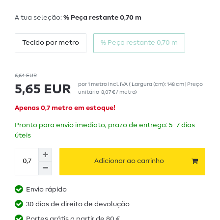
A tua seleção:
% Peça restante 0,70 m
Tecido por metro
% Peça restante 0,70 m
6,64 EUR
por
1
metro
incl. IVA
( Largura (cm): 148 cm | Preço
5,65 EUR
unitário
8,07 € / metro
)
Apenas 0,7 metro em estoque!
Pronto para envio imediato, prazo de entrega: 5–7 dias
úteis
Adicionar ao carrinho
Envio rápido
30 dias de direito de devolução
Portes grátis a partir de 80 €