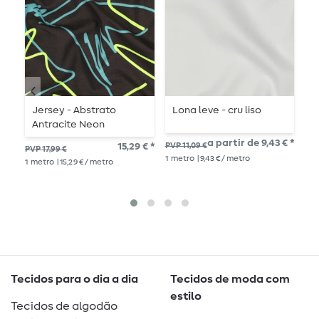
Jersey - Abstrato
Lona leve - cru liso
L
Antracite Neon
l
a partir de 9,43 € *
15,29 € *
PVP 11,09 €
PVP 17,99 €
PVP
1
metro
| 9,43 € / metro
1
metro
| 15,29 € / metro
1
me
Tecidos para o dia a dia
Tecidos de moda com
estilo
Tecidos de algodão