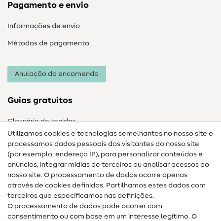
Pagamento e envio
Informações de envio
Métodos de pagamento
Anulação da encomenda
Guias gratuitos
Glossário de tecidos
Utilizamos cookies e tecnologias semelhantes no nosso site e
Glossário de costura
processamos dados pessoais dos visitantes do nosso site
(por exemplo, endereço IP), para personalizar conteúdos e
Guias de costura
anúncios, integrar mídias de terceiros ou analisar acessos ao
nosso site. O processamento de dados ocorre apenas
Ajuda e contacto
através de cookies definidos. Partilhamos estes dados com
terceiros que especificamos nas definições.
Contacto
O processamento de dados pode ocorrer com
Mudança de proprietário
consentimento ou com base em um interesse legítimo. O