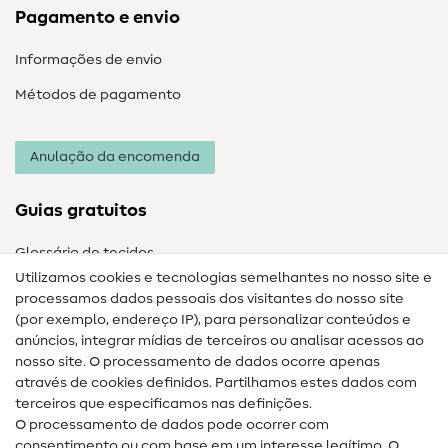
Pagamento e envio
Informações de envio
Métodos de pagamento
Anulação da encomenda
Guias gratuitos
Glossário de tecidos
Utilizamos cookies e tecnologias semelhantes no nosso site e
Glossário de costura
processamos dados pessoais dos visitantes do nosso site
(por exemplo, endereço IP), para personalizar conteúdos e
Guias de costura
anúncios, integrar mídias de terceiros ou analisar acessos ao
nosso site. O processamento de dados ocorre apenas
Ajuda e contacto
através de cookies definidos. Partilhamos estes dados com
terceiros que especificamos nas definições.
Contacto
O processamento de dados pode ocorrer com
Mudança de proprietário
consentimento ou com base em um interesse legítimo. O