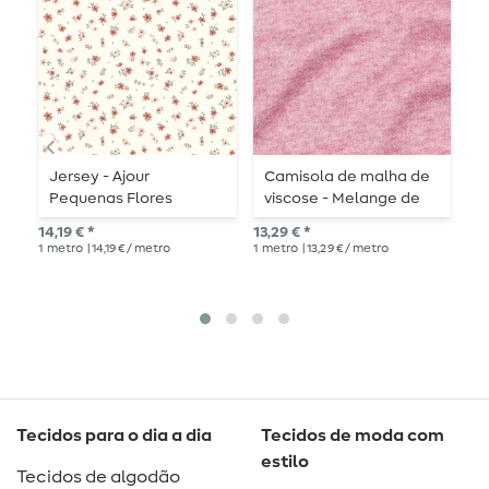
Jersey - Ajour
Camisola de malha de
J
Pequenas Flores
viscose - Melange de
L
Offwhite
frutos silvestres claros
14,19 € *
13,29 € *
PVP
1
metro
| 14,19 € / metro
1
metro
| 13,29 € / metro
1
me
Tecidos para o dia a dia
Tecidos de moda com
estilo
Tecidos de algodão