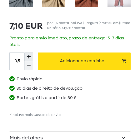
por
0,5
metro
incl. IVA
( Largura (cm): 140 cm | Preço
7,10 EUR
unitário
14,19 € / metro
)
Pronto para envio imediato, prazo de entrega: 5–7 dias
úteis
Adicionar ao carrinho
Envio rápido
30 dias de direito de devolução
Portes grátis a partir de 80 €
* incl. IVA mais
Custos de envio
Mais detalhes