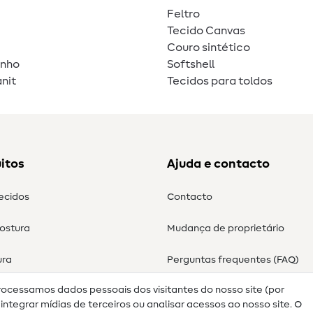
Feltro
Tecido Canvas
Couro sintético
unho
Softshell
nit
Tecidos para toldos
itos
Ajuda e contacto
tecidos
Contacto
costura
Mudança de proprietário
ura
Perguntas frequentes (FAQ)
rocessamos dados pessoais dos visitantes do nosso site (por
Direito de cancelamento
ntegrar mídias de terceiros ou analisar acessos ao nosso site. O