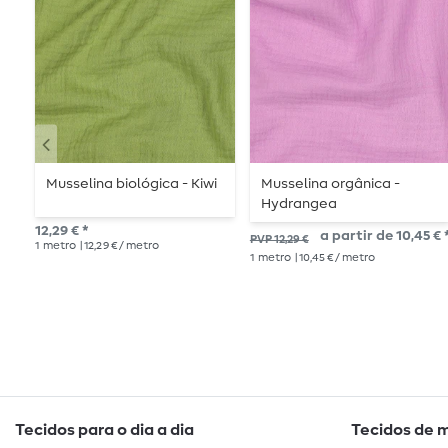
Musselina biológica - Kiwi
Musselina orgânica -
Hydrangea
12,29 € *
a partir de 10,45 € 
PVP 12,29 €
1
metro
| 12,29 € / metro
1
metro
| 10,45 € / metro
Tecidos para o dia a dia
Tecidos de 