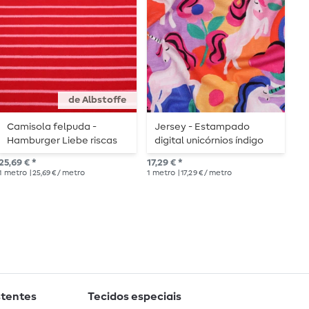
de Albstoffe
Camisola felpuda -
Jersey - Estampado
J
Hamburger Liebe riscas
digital unicórnios índigo
vermelho rosa
14,
25,69 € *
17,29 € *
1
me
1
metro
| 25,69 € / metro
1
metro
| 17,29 € / metro
stentes
Tecidos especiais