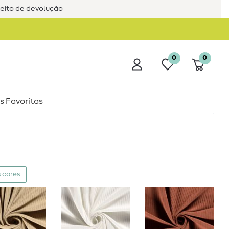
reito de devolução
0
0
s Favoritas
 cores