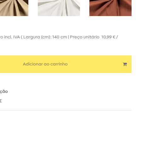
ro
incl. IVA
( Largura (cm): 140 cm | Preço unitário
10,99 € /
Adicionar ao carrinho
ução
€