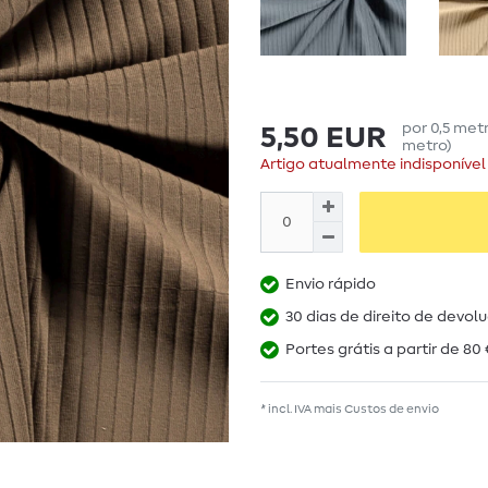
por
0,5
met
5,50 EUR
metro
)
Artigo atualmente indisponível
Envio rápido
30 dias de direito de devol
Portes grátis a partir de 80 
* incl. IVA mais
Custos de envio