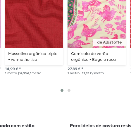
de Albstoffe
Musselina orgânica tripla
Camisola de verão
- vermelho liso
orgânica - Bege e rosa
*
14,99 € *
27,89 € *
1
metro
| 14,99 € / metro
1
metro
| 27,89 € / metro
moda com estilo
Para ideias de costura resi