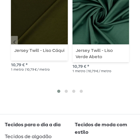
Jersey Twill - Liso Cáqui
Jersey Twill - Liso
C
Verde Abeto
10,79 € *
10,79 € *
PVP
1
metro
| 10,79 € / metro
1
metro
| 10,79 € / metro
1
me
Tecidos para o dia a dia
Tecidos de moda com
estilo
Tecidos de algodão