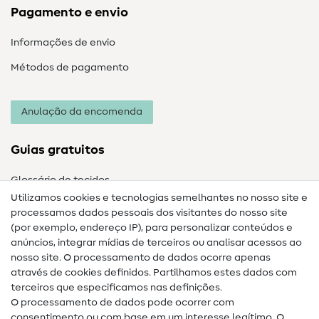
Pagamento e envio
Informações de envio
Métodos de pagamento
Anulação da encomenda
Guias gratuitos
Glossário de tecidos
Utilizamos cookies e tecnologias semelhantes no nosso site e
Glossário de costura
processamos dados pessoais dos visitantes do nosso site
(por exemplo, endereço IP), para personalizar conteúdos e
Guias de costura
anúncios, integrar mídias de terceiros ou analisar acessos ao
nosso site. O processamento de dados ocorre apenas
Ajuda e contacto
através de cookies definidos. Partilhamos estes dados com
terceiros que especificamos nas definições.
Contacto
O processamento de dados pode ocorrer com
Mudança de proprietário
consentimento ou com base em um interesse legítimo. O