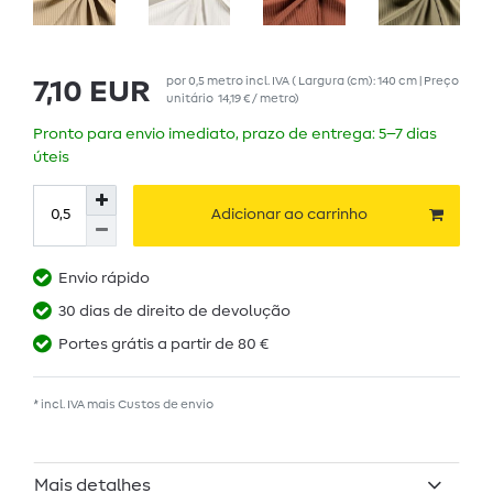
por
0,5
metro
incl. IVA
( Largura (cm): 140 cm | Preço
7,10 EUR
unitário
14,19 € / metro
)
Pronto para envio imediato, prazo de entrega: 5–7 dias
úteis
Adicionar ao carrinho
Envio rápido
30 dias de direito de devolução
Portes grátis a partir de 80 €
* incl. IVA mais
Custos de envio
Mais detalhes