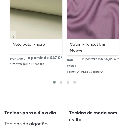
Velo polar - Ecru
Cetim - Tencel Uni
C
Mauve
v
a partir de 6,37 € *
PVP 7,49 €
a partir de 14,95 € *
PVP
PV
1
metro
| 6,37 € / metro
17,59 €
11,7
1
metro
| 14,95 € / metro
1
me
Tecidos para o dia a dia
Tecidos de moda com
estilo
Tecidos de algodão