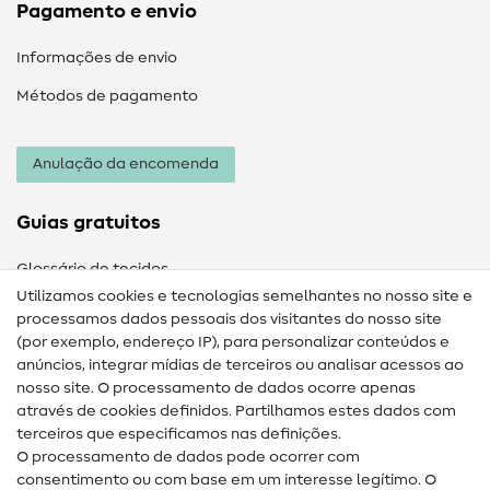
Pagamento e envio
Informações de envio
Métodos de pagamento
Anulação da encomenda
Guias gratuitos
Glossário de tecidos
Utilizamos cookies e tecnologias semelhantes no nosso site e
Glossário de costura
processamos dados pessoais dos visitantes do nosso site
(por exemplo, endereço IP), para personalizar conteúdos e
Guias de costura
anúncios, integrar mídias de terceiros ou analisar acessos ao
nosso site. O processamento de dados ocorre apenas
Ajuda e contacto
através de cookies definidos. Partilhamos estes dados com
terceiros que especificamos nas definições.
Contacto
O processamento de dados pode ocorrer com
Mudança de proprietário
consentimento ou com base em um interesse legítimo. O