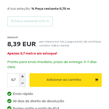
A tua seleção:
% Peça restante 0,70 m
% Peça restante 0,70 m
9,86 EUR
por
1
metro
incl. IVA
( Largura (cm): 152 cm | Preço
8,39 EUR
unitário
11,98 € / metro
)
Apenas 0,7 metro em estoque!
Pronto para envio imediato, prazo de entrega: 5–7 dias
úteis
Adicionar ao carrinho
Envio rápido
30 dias de direito de devolução
Portes grátis a partir de 80 €