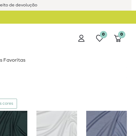
reito de devolução
0
0
s Favoritas
s cores