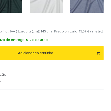
ro
incl. IVA
( Largura (cm): 145 cm | Preço unitário
15,59 € / metro
)
zo de entrega: 5–7 dias úteis
Adicionar ao carrinho
ução
€