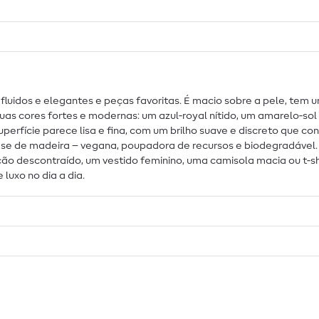
s fluidos e elegantes e peças favoritas. É macio sobre a pele, tem
uas cores fortes e modernas: um azul‑royal nítido, um amarelo‑sol
perfície parece lisa e fina, com um brilho suave e discreto que co
se de madeira – vegana, poupadora de recursos e biodegradável. A
o descontraído, um vestido feminino, uma camisola macia ou t‑shir
uxo no dia a dia.