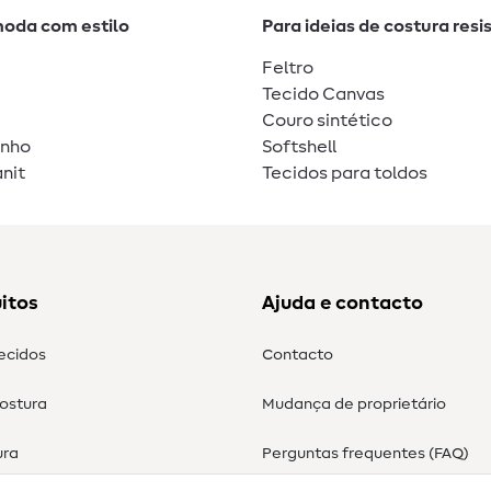
moda com estilo
Para ideias de costura resi
Feltro
Tecido Canvas
Couro sintético
unho
Softshell
nit
Tecidos para toldos
itos
Ajuda e contacto
tecidos
Contacto
costura
Mudança de proprietário
ura
Perguntas frequentes (FAQ)