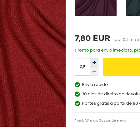
7,80 EUR
por
0,5
met
Pronto para envio imediato, pra
Envio rápido
30 dias de direito de devol
Portes grátis a partir de 80 
* incl. IVA mais
Custos de envio