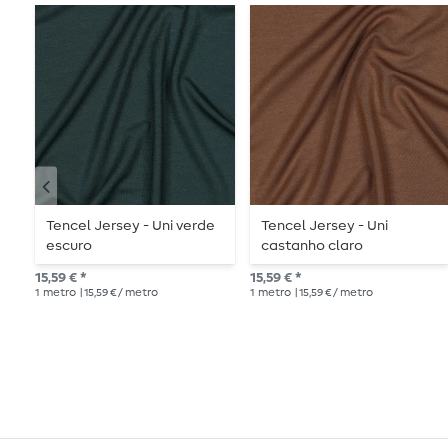
Tencel Jersey - Uni verde
Tencel Jersey - Uni
escuro
castanho claro
15,59 € *
15,59 € *
1
metro
| 15,59 € / metro
1
metro
| 15,59 € / metro