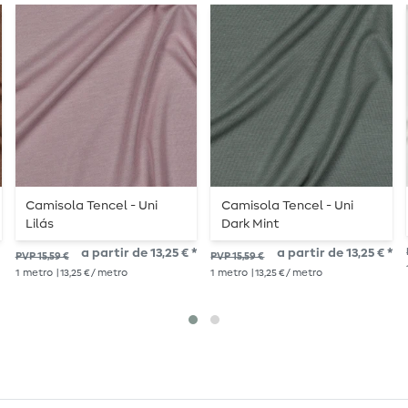
Camisola Tencel - Uni
Camisola Tencel - Uni
Lilás
Dark Mint
a partir de 13,25 € *
a partir de 13,25 € *
PVP 15,59 €
PVP 15,59 €
1
metro
| 13,25 € / metro
1
metro
| 13,25 € / metro