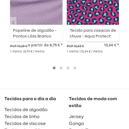
Popeline de algodão -
Tecido para casacos de
T
Pontos Lilás Branco
chuva - Aqua Protect
B
Estampa digital Leo
r
a partir de 8,75 € *
13,34 € *
PVP 10,29 €
PVP 15,69 €
PV
Fúcsia
1
metro
| 8,75 € / metro
1
metro
| 13,34 € / metro
18,
1
me
Tecidos para o dia a dia
Tecidos de moda com
estilo
Tecidos de algodão
Tecidos de linho
Jersey
Tecidos de viscose
Ganga