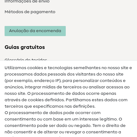
Informações de envio
Métodos de pagamento
Anulação da encomenda
Guias gratuitos
Glossário de tecidos
Utilizamos cookies e tecnologias semelhantes no nosso site e
Glossário de costura
processamos dados pessoais dos visitantes do nosso site
(por exemplo, endereço IP), para personalizar conteúdos e
Guias de costura
anúncios, integrar mídias de terceiros ou analisar acessos ao
nosso site. O processamento de dados ocorre apenas
Ajuda e contacto
através de cookies definidos. Partilhamos estes dados com
terceiros que especificamos nas definições.
Contacto
O processamento de dados pode ocorrer com
Mudança de proprietário
consentimento ou com base em um interesse legítimo. O
consentimento pode ser dado ou negado. Tem o direito de
Perguntas frequentes (FAQ)
não consentir e de alterar ou revogar o consentimento a