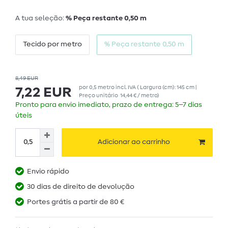
A tua seleção:
% Peça restante 0,50 m
Tecido por metro
% Peça restante 0,50 m
8,49 EUR
por
0,5
metro
incl. IVA
( Largura (cm): 145 cm |
7,22 EUR
Preço unitário
14,44 € / metro
)
Pronto para envio imediato, prazo de entrega: 5–7 dias
úteis
Adicionar ao carrinho
Envio rápido
30 dias de direito de devolução
Portes grátis a partir de 80 €