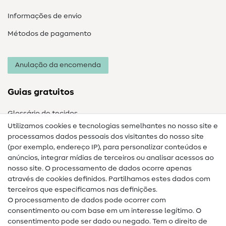
Informações de envio
Métodos de pagamento
Anulação da encomenda
Guias gratuitos
Glossário de tecidos
Utilizamos cookies e tecnologias semelhantes no nosso site e
Glossário de costura
processamos dados pessoais dos visitantes do nosso site
(por exemplo, endereço IP), para personalizar conteúdos e
Guias de costura
anúncios, integrar mídias de terceiros ou analisar acessos ao
nosso site. O processamento de dados ocorre apenas
Ajuda e contacto
através de cookies definidos. Partilhamos estes dados com
terceiros que especificamos nas definições.
Contacto
O processamento de dados pode ocorrer com
Mudança de proprietário
consentimento ou com base em um interesse legítimo. O
consentimento pode ser dado ou negado. Tem o direito de