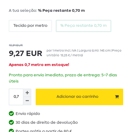
A tua seleção:
% Peça restante 0,70 m
Tecido por metro
% Peça restante 0,70 m
10,91 EUR
por
1
metro
incl. IVA
( Largura (cm): 145 cm | Preço
9,27 EUR
unitário
13,25 € / metro
)
Apenas 0,7 metro em estoque!
Pronto para envio imediato, prazo de entrega: 5–7 dias
úteis
Adicionar ao carrinho
Envio rápido
30 dias de direito de devolução
Portes grátis a partir de 80 €