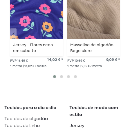
Jersey - Flores neon
Musselina de algodão -
M
em cobalto
Bege claro
c
l
14,02 € *
9,09 € *
PVP 16,49 €
PVP 10,69 €
PVP
1
metro
| 14,02 € / metro
1
metro
| 9,09 € / metro
1
me
Tecidos para o dia a dia
Tecidos de moda com
estilo
Tecidos de algodão
Tecidos de linho
Jersey