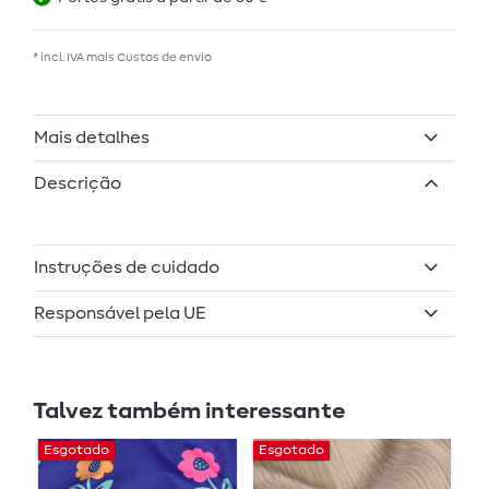
* incl. IVA mais
Custos de envio
Mais detalhes
Descrição
Instruções de cuidado
Responsável pela UE
Talvez também interessante
Esgotado
Esgotado
E