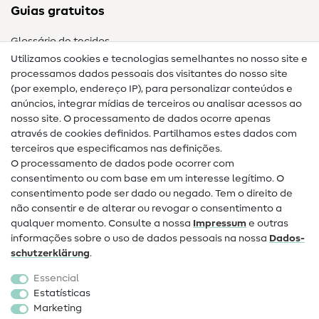
Guias gratuitos
Glossário de tecidos
Utilizamos cookies e tecnologias semelhantes no nosso site e
Glossário de costura
processamos dados pessoais dos visitantes do nosso site
(por exemplo, endereço IP), para personalizar conteúdos e
Guias de costura
anúncios, integrar mídias de terceiros ou analisar acessos ao
Ajuda e contacto
nosso site. O processamento de dados ocorre apenas
através de cookies definidos. Partilhamos estes dados com
terceiros que especificamos nas definições.
Contacto
O processamento de dados pode ocorrer com
Mudança de proprietário
consentimento ou com base em um interesse legítimo. O
consentimento pode ser dado ou negado. Tem o direito de
Perguntas frequentes (FAQ)
não consentir e de alterar ou revogar o consentimento a
qualquer momento. Consulte a nossa
Impressum
e outras
Direito de cancelamento
informações sobre o uso de dados pessoais na nossa
Dados­
Popular
schutz­erklärung
.
Essencial
Tecidos
Estatísticas
Marketing
Acessórios de costura