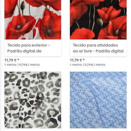
Tecido para exterior -
Tecido para atividades
Padrão digital de
ao ar livre - Padrão digital
papoilas brancas,
de papoilas pretas,
11,79 € *
11,79 € *
repelente à água
repelente à água
1
metro
| 11,79 € / metro
1
metro
| 11,79 € / metro