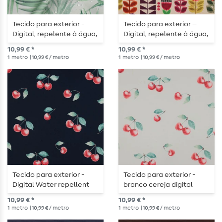
Tecido para exterior -
Tecido para exterior –
Digital, repelente à água,
Digital, repelente à água,
folhas, branco
com padrão floral
10,99 € *
10,99 € *
multicolorido
1
metro
| 10,99 € / metro
1
metro
| 10,99 € / metro
Tecido para exterior -
Tecido para exterior -
Digital Water repellent
branco cereja digital
Cherry Navy
repelente de água
10,99 € *
10,99 € *
1
metro
| 10,99 € / metro
1
metro
| 10,99 € / metro