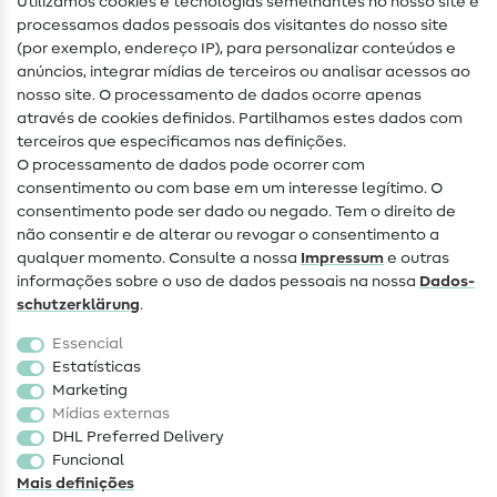
Utilizamos cookies e tecnologias semelhantes no nosso site e
Glossário de costura
processamos dados pessoais dos visitantes do nosso site
(por exemplo, endereço IP), para personalizar conteúdos e
Guias de costura
anúncios, integrar mídias de terceiros ou analisar acessos ao
nosso site. O processamento de dados ocorre apenas
Ajuda e contacto
através de cookies definidos. Partilhamos estes dados com
terceiros que especificamos nas definições.
Contacto
O processamento de dados pode ocorrer com
Mudança de proprietário
consentimento ou com base em um interesse legítimo. O
consentimento pode ser dado ou negado. Tem o direito de
Perguntas frequentes (FAQ)
não consentir e de alterar ou revogar o consentimento a
qualquer momento. Consulte a nossa
Impressum
e outras
Direito de cancelamento
informações sobre o uso de dados pessoais na nossa
Dados­
Popular
schutz­erklärung
.
Essencial
Tecidos
Estatísticas
Marketing
Acessórios de costura
Mídias externas
Promoção
DHL Preferred Delivery
Funcional
Mais definições