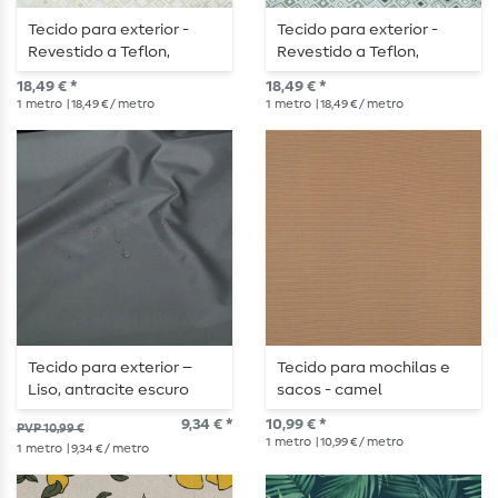
Tecido para exterior -
Tecido para exterior -
Revestido a Teflon,
Revestido a Teflon,
quadrados em jacquard,
quadrados em jacquard,
18,49 € *
18,49 € *
cor crua e areia
cru e verde
1
metro
| 18,49 € / metro
1
metro
| 18,49 € / metro
Tecido para exterior –
Tecido para mochilas e
Liso, antracite escuro
sacos - camel
9,34 € *
10,99 € *
PVP 10,99 €
1
metro
| 10,99 € / metro
1
metro
| 9,34 € / metro