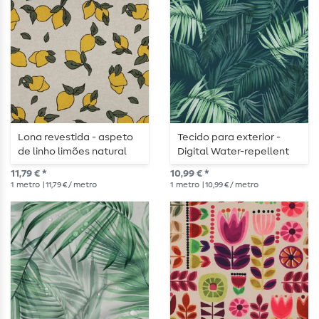
Lona revestida - aspeto
Tecido para exterior -
de linho limões natural
Digital Water-repellent
Leaves Verde escuro
11,79 € *
10,99 € *
1
metro
| 11,79 € / metro
1
metro
| 10,99 € / metro