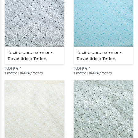
Tecido para exterior -
Tecido para exterior -
Revestido a Teflon,
Revestido a Teflon,
quadrados em jacquard,
quadrados em jacquard,
18,49 € *
18,49 € *
cru e preto
cru e turquesa
1
metro
| 18,49 € / metro
1
metro
| 18,49 € / metro