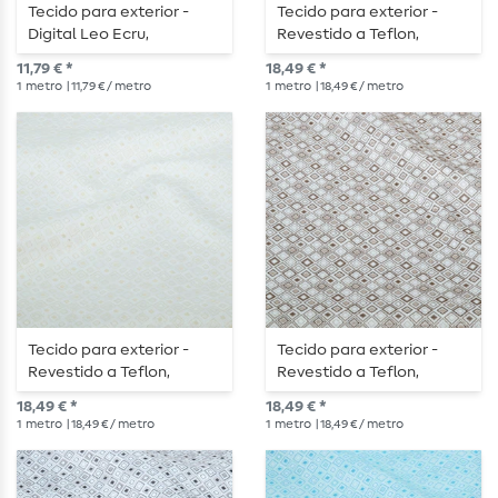
Tecido para exterior -
Tecido para exterior -
Digital Leo Ecru,
Revestido a Teflon,
repelente à água
padrão jacquard com
11,79 € *
18,49 € *
quadrados, cor cru e azul
1
metro
| 11,79 € / metro
1
metro
| 18,49 € / metro
Tecido para exterior -
Tecido para exterior -
Revestido a Teflon,
Revestido a Teflon,
quadrados, cru e bege
quadrados, cru e
18,49 € *
18,49 € *
castanho
1
metro
| 18,49 € / metro
1
metro
| 18,49 € / metro